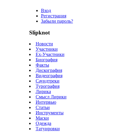
Вход
Регистрация
Забыли пароль?
Slipknot
Новости
Участники
Ex-Участники
Биография
Факты
Дискография
Видеография
Саундтреки
Турография
Лирика
Смысл Лирики
Интервью
Статьи
Инструменты
Маски
Одежда
Татуировки