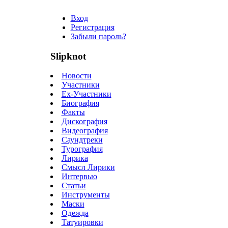
Вход
Регистрация
Забыли пароль?
Slipknot
Новости
Участники
Ex-Участники
Биография
Факты
Дискография
Видеография
Саундтреки
Турография
Лирика
Смысл Лирики
Интервью
Статьи
Инструменты
Маски
Одежда
Татуировки