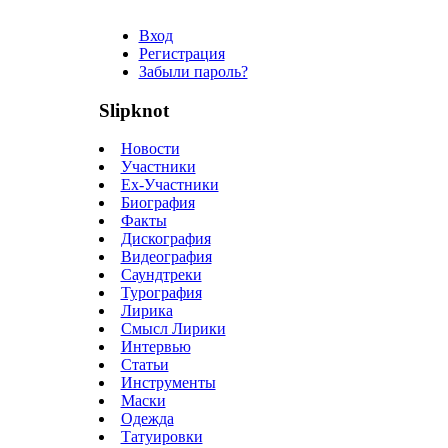
Вход
Регистрация
Забыли пароль?
Slipknot
Новости
Участники
Ex-Участники
Биография
Факты
Дискография
Видеография
Саундтреки
Турография
Лирика
Смысл Лирики
Интервью
Статьи
Инструменты
Маски
Одежда
Татуировки