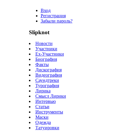
Вход
Регистрация
Забыли пароль?
Slipknot
Новости
Участники
Ex-Участники
Биография
Факты
Дискография
Видеография
Саундтреки
Турография
Лирика
Смысл Лирики
Интервью
Статьи
Инструменты
Маски
Одежда
Татуировки