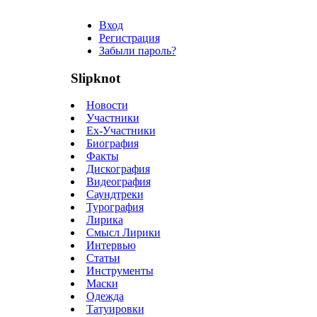
Вход
Регистрация
Забыли пароль?
Slipknot
Новости
Участники
Ex-Участники
Биография
Факты
Дискография
Видеография
Саундтреки
Турография
Лирика
Смысл Лирики
Интервью
Статьи
Инструменты
Маски
Одежда
Татуировки