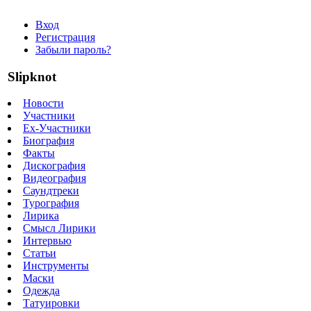
Вход
Регистрация
Забыли пароль?
Slipknot
Новости
Участники
Ex-Участники
Биография
Факты
Дискография
Видеография
Саундтреки
Турография
Лирика
Смысл Лирики
Интервью
Статьи
Инструменты
Маски
Одежда
Татуировки