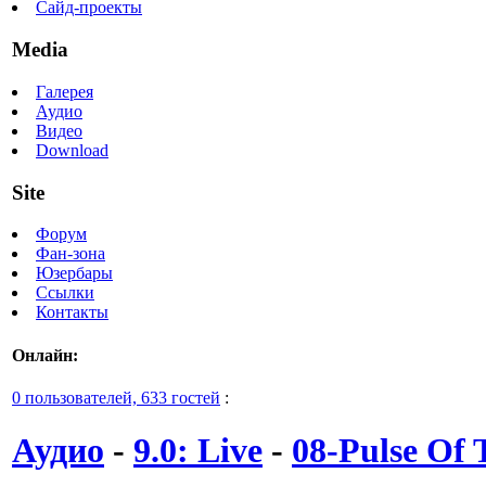
Сайд-проекты
Media
Галерея
Аудио
Видео
Download
Site
Форум
Фан-зона
Юзербары
Ссылки
Контакты
Онлайн:
0 пользователей, 633 гостей
:
Аудио
-
9.0: Live
-
08-Pulse Of