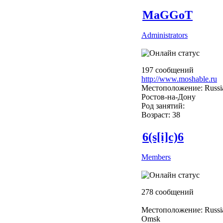
MaGGoT
Administrators
197 сообщений
http://www.moshable.ru
Местоположение: Russi
Ростов-на-Дону
Род занятий:
Возраст: 38
6(s[i]c)6
Members
278 сообщений
Местоположение: Russi
Omsk