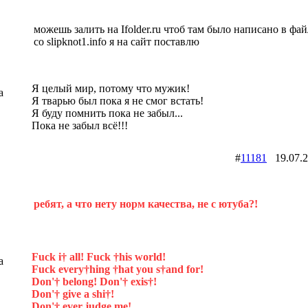
можешь залить на Ifolder.ru чтоб там было написано в фай
со slipknot1.info я на сайт поставлю
Я целый мир, потому что мужик!
a
Я тварью был пока я не смог встать!
Я буду помнить пока не забыл...
Пока не забыл всё!!!
#
11181
19.07.
ребят, а что нету норм качества, не с ютуба?!
Fuck i† all! Fuck †his world!
a
Fuck every†hing †hat you s†and for!
Don'† belong! Don'† exis†!
Don'† give a shi†!
Don'† ever judge me!