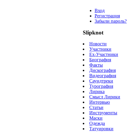
Вход
Регистрация
Забыли пароль?
Slipknot
Новости
Участники
Ex-Участники
Биография
Факты
Дискография
Видеография
Саундтреки
Турография
Лирика
Смысл Лирики
Интервью
Статьи
Инструменты
Маски
Одежда
Татуировки