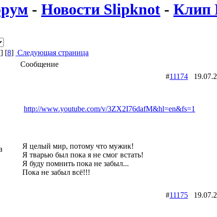
рум
-
Новости Slipknot
-
Клип 
7
] [
8
]
Следующая страница
Сообщение
#
11174
19.07.
http://www.youtube.com/v/3ZX2I76dafM&hl=en&fs=1
Я целый мир, потому что мужик!
a
Я тварью был пока я не смог встать!
Я буду помнить пока не забыл...
Пока не забыл всё!!!
#
11175
19.07.