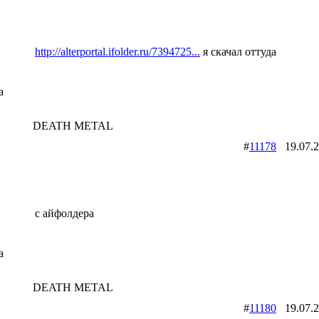
http://alterportal.ifolder.ru/7394725...
я скачал оттуда
a
DEATH METAL
#
11178
19.07.
с айфолдера
a
DEATH METAL
#
11180
19.07.