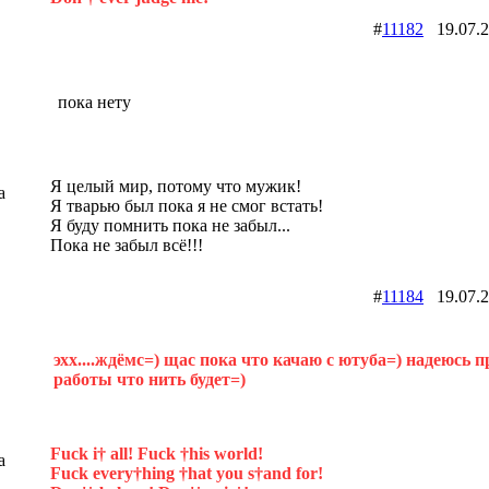
#
11182
19.07.
пока нету
Я целый мир, потому что мужик!
a
Я тварью был пока я не смог встать!
Я буду помнить пока не забыл...
Пока не забыл всё!!!
#
11184
19.07.
эхх....ждёмс=) щас пока что качаю с ютуба=) надеюсь п
работы что нить будет=)
Fuck i† all! Fuck †his world!
a
Fuck every†hing †hat you s†and for!