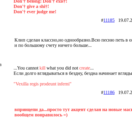
Don'† belong! Don'† exis†!
Don'† give a shi†!
Don'† ever judge me!
#
11185
19.07.
Клип сделан классно,но однообразно.Всю песню петь в 
и по большому счету ничего больше...
a
...You cannot
kill
what you did not
create
...
Если долго вглядываться в бездну, бездна начинает вгляд
"Vexilla regis prodeunt inferni"
#
11186
19.07.
впринцепи да...просто тут акцент сделан на новые маски
вообщем понравилось =)