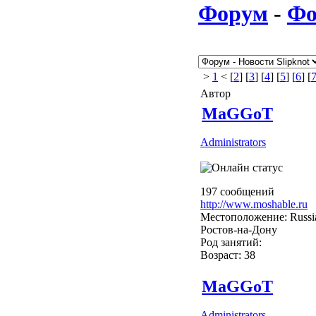
Форум
-
Фо
>
1
< [
2
] [
3
] [
4
] [
5
] [
6
] [
Автор
MaGGoT
Administrators
197 сообщений
http://www.moshable.ru
Местоположение: Russi
Ростов-на-Дону
Род занятий:
Возраст: 38
MaGGoT
Administrators