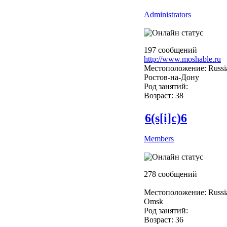
Administrators
197 сообщений
http://www.moshable.ru
Местоположение: Russi
Ростов-на-Дону
Род занятий:
Возраст: 38
6(s[i]c)6
Members
278 сообщений
Местоположение: Russi
Omsk
Род занятий:
Возраст: 36