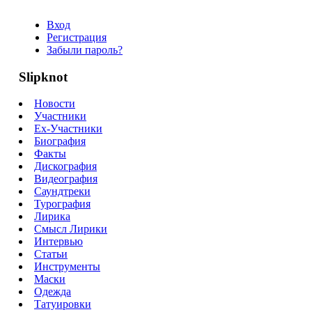
Вход
Регистрация
Забыли пароль?
Slipknot
Новости
Участники
Ex-Участники
Биография
Факты
Дискография
Видеография
Саундтреки
Турография
Лирика
Смысл Лирики
Интервью
Статьи
Инструменты
Маски
Одежда
Татуировки