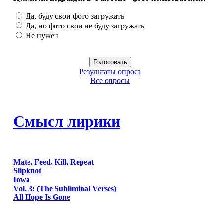
Да, буду свои фото загружать
Да, но фото свои не буду загружать
Не нужен
Результаты опроса
Все опросы
Смысл лирики
Mate, Feed, Kill, Repeat
Slipknot
Iowa
Vol. 3: (The Subliminal Verses)
All Hope Is Gone