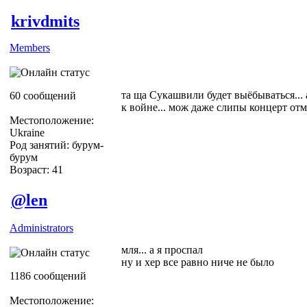
krivdmits
Members
та ща Сукашвили будет выёбываться... 
60 сообщений
к войне... мож даже слипы концерт отм
Местоположение:
Ukraine
Род занятий: бурум-
бурум
Возраст: 41
@len
Administrators
мля... а я проспал
ну и хер все равно ниче не было
1186 сообщений
Местоположение: