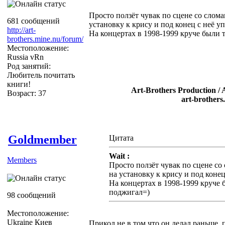
Просто ползёт чувак по сцене со слом
681 сообщений
установку к крису и под конец с неё уп
http://art-
На концертах в 1998-1999 круче были 
brothers.mine.nu/forum/
Местоположение:
Russia vRn
Род занятий:
Любитель почитать
книги!
Art-Brothers Production / 
Возраст: 37
art-brothers
Goldmember
Цитата
Wait :
Members
Просто ползёт чувак по сцене со
на установку к крису и под конец
На концертах в 1998-1999 круче 
поджигал=)
98 сообщений
Местоположение:
Ukraine Киев
Прикол не в том что он делал раньше, п