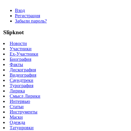
Вход
Регистрация
Забыли пароль?
Slipknot
Новости
Участники
Ex-Участники
Биография
Факты
Дискография
Видеография
Саундтреки
Турография
Лирика
Смысл Лирики
Интервью
Статьи
Инструменты
Маски
Одежда
Татуировки