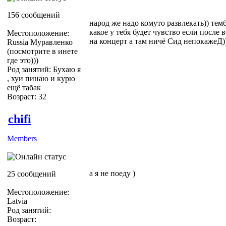
156 сообщений
народ же надо комуто развлекать)) тем
какое у тебя будет чувство если после 
Местоположение:
на концерт а там ничё Сид непокажеД)
Russia Муравленко
(посмотрите в инете
где это)))
Род занятий: Бухаю я
, хуи пинаю и курю
ещё табак
Возраст: 32
chifi
Members
а я не поеду )
25 сообщений
Местоположение:
Latvia
Род занятий:
Возраст: