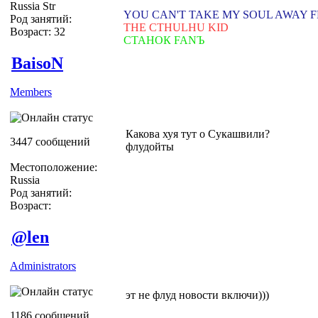
Russia Str
YOU CAN'T TAKE MY SOUL AWAY 
Род занятий:
THE CTHULHU KID
Возраст: 32
СТАНОК FANЪ
BaisoN
Members
Какова хуя тут о Сукашвили?
3447 сообщений
флудойты
Местоположение:
Russia
Род занятий:
Возраст:
@len
Administrators
эт не флуд новости включи)))
1186 сообщений