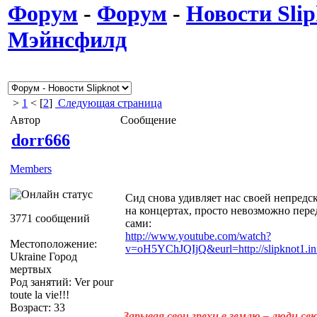
Форум
-
Форум
-
Новости Slip
Мэйнсфилд
>
1
< [
2
]
Следующая страница
Автор
Сообщение
dorr666
Members
Сид снова удивляет нас своей непредс
на концертах, просто невозможно пере
3771 сообщений
сами:
http://www.youtube.com/watch?
Местоположение:
v=oH5YChJQIjQ&eurl=http://slipknot1.in
Ukraine Город
мертвых
Род занятий: Ver pour
toute la vie!!!
Возраст: 33
Зарывая свои грехи в землю – люди с