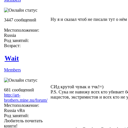
Ну я и сказал чтоб не писали тут о нём
3447 сообщений
Местоположение:
Russia
Род занятий:
Возраст:
Wait
Members
СИд крутой чувак и тчк!=)
681 сообщений
P.S. Сука не навижу всех кто убивает 
http://art-
нацистов, экстримистов и всех кто не 
brothers.mine.nu/forum/
Местоположение:
Russia vRn
Род занятий:
Любитель почитать
книги!