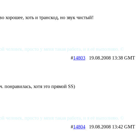
во хорошее, хоть и транскод, но звук чистый!
ой человек, просто у меня такая работа, и я её выполняю. ©
#
14803
19.08.2008 13:38 
оч. понравилась, хотя это прямой SS)
ой человек, просто у меня такая работа, и я её выполняю. ©
#
14804
19.08.2008 13:42 