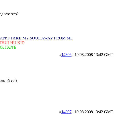
од что это?
AN'T TAKE MY SOUL AWAY FROM ME
THULHU KID
ОК FANЪ
#
14806
19.08.2008 13:42 
рямой сс ?
#
14807
19.08.2008 13:42 