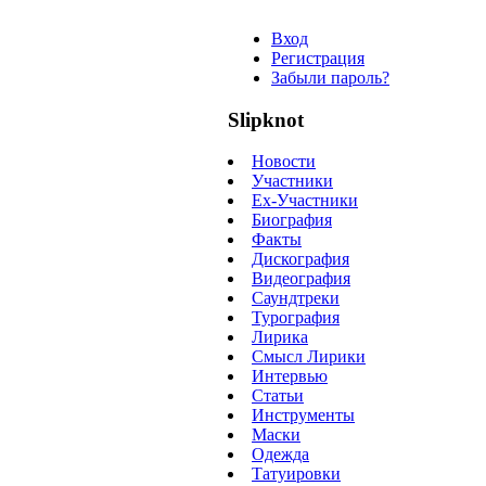
Вход
Регистрация
Забыли пароль?
Slipknot
Новости
Участники
Ex-Участники
Биография
Факты
Дискография
Видеография
Саундтреки
Турография
Лирика
Смысл Лирики
Интервью
Статьи
Инструменты
Маски
Одежда
Татуировки