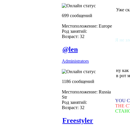
Уже ск
699 сообщений
Местоположение: Europe
Род занятий:
Возраст: 32
Я не зл
@len
Administrators
ну как
в рот 
1186 сообщений
Местоположение: Russia
Str
YOU C
Род занятий:
THE C
Возраст: 32
СТАН
Freestyler