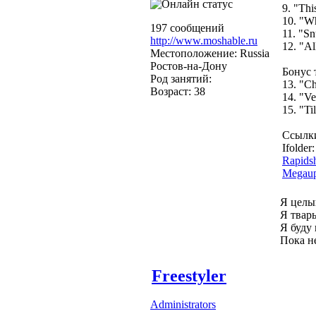
9. "Thi
10. "Wh
197 сообщений
11. "Sn
http://www.moshable.ru
12. "Al
Местоположение: Russia
Ростов-на-Дону
Бонус 
Род занятий:
13. "Ch
Возраст: 38
14. "Ve
15. "Ti
Ссылк
Ifolder
Rapids
Megaup
Я целы
Я тварь
Я буду 
Пока не
Freestyler
Administrators