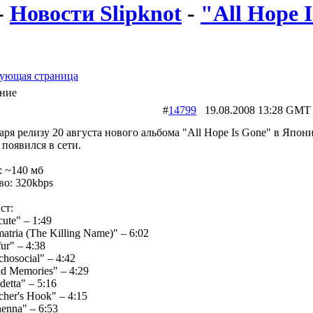
-
Новости Slipknot
-
"All Hope I
ующая страница
ние
#
14799
19.08.2008 13:28 
аря релизу 20 августа нового альбома "All Hope Is Gone" в Япон
 появился в сети.
: ~140 мб
во: 320kbps
ст:
cute" – 1:49
atria (The Killing Name)" – 6:02
fur" – 4:38
chosocial" – 4:42
ad Memories" – 4:29
detta" – 5:16
cher's Hook" – 4:15
henna" – 6:53