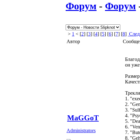
Форум
-
Форум
>
1
< [
2
] [
3
] [
4
] [
5
] [
6
] [
7
] [
8
]
След
Автор
Сообще
Благод
он уже
Размер
Качест
Трекли
1. "exe
2. "Gem
3. "Sul
4. "Psy
MaGGoT
5. "De
6. "Ven
Administrators
7. "But
8. "Ge