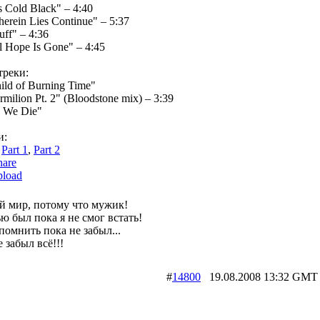
s Cold Black" – 4:40
erein Lies Continue" – 5:37
uff" – 4:36
l Hope Is Gone" – 4:45
треки:
ild of Burning Time"
rmilion Pt. 2" (Bloodstone mix) – 3:39
l We Die"
и:
:
Part 1
,
Part 2
hare
load
й мир, потому что мужик!
ю был пока я не смог встать!
помнить пока не забыл...
 забыл всё!!!
#
14800
19.08.2008 13:32 