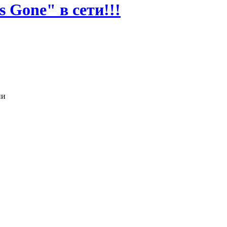
s Gone" в сети!!!
GMT
ии