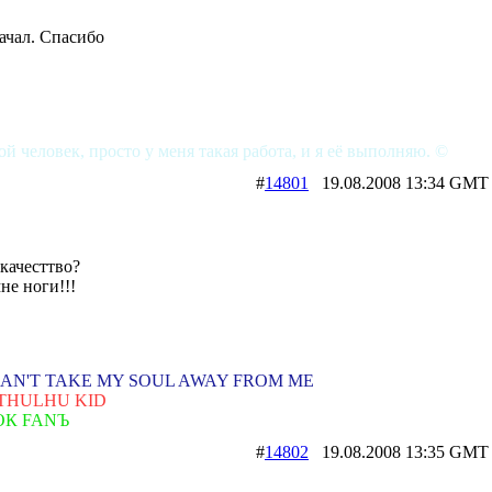
ачал. Спасибо
ой человек, просто у меня такая работа, и я её выполняю. ©
#
14801
19.08.2008 13:34 
 качесттво?
мне ноги!!!
AN'T TAKE MY SOUL AWAY FROM ME
THULHU KID
ОК FANЪ
#
14802
19.08.2008 13:35 