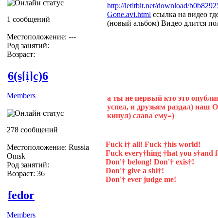
http://letitbit.net/download/b0b82
Gone.avi.html
ссылка на видео гд
1 сообщений
(новый альбом) Видео длится пол
Местоположение: ---
Род занятий:
Возраст:
6(s[i]c)6
Members
а ты не первый кто это опубли
успел, и друзьям раздал) наш 
кинул) слава ему=)
278 сообщений
Fuck i† all! Fuck †his world!
Местоположение: Russia
Fuck every†hing †hat you s†and f
Omsk
Don'† belong! Don'† exis†!
Род занятий:
Don'† give a shi†!
Возраст: 36
Don'† ever judge me!
fedor
Members