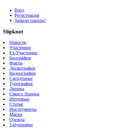
Вход
Регистрация
Забыли пароль?
Slipknot
Новости
Участники
Ex-Участники
Биография
Факты
Дискография
Видеография
Саундтреки
Турография
Лирика
Смысл Лирики
Интервью
Статьи
Инструменты
Маски
Одежда
Татуировки