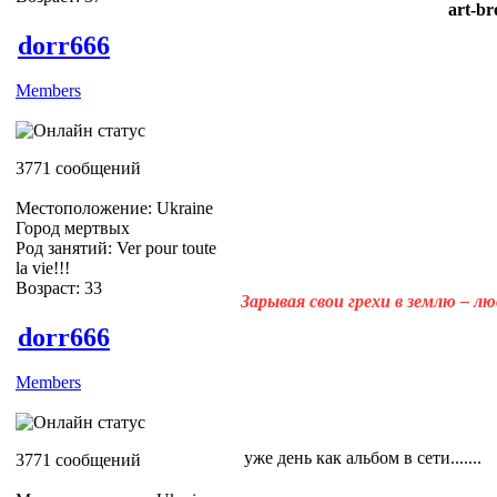
art-br
dorr666
Members
3771 сообщений
Местоположение: Ukraine
Город мертвых
Род занятий: Ver pour toute
la vie!!!
Возраст: 33
Зарывая свои грехи в землю – л
dorr666
Members
уже день как альбом в сети.......
3771 сообщений