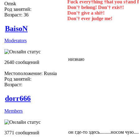
Fuck every†hing †hat you s†and f
Omsk
Don'† belong! Don'† exis†!
Род занятий:
Don'† give a shi†!
Возраст: 36
Don'† ever judge me!
BaisoN
Moderators
низнаю
2640 сообщений
Местоположение: Russia
Род занятий:
Возраст:
dorr666
Members
он где-то здесь.........носом чую.....
3771 сообщений