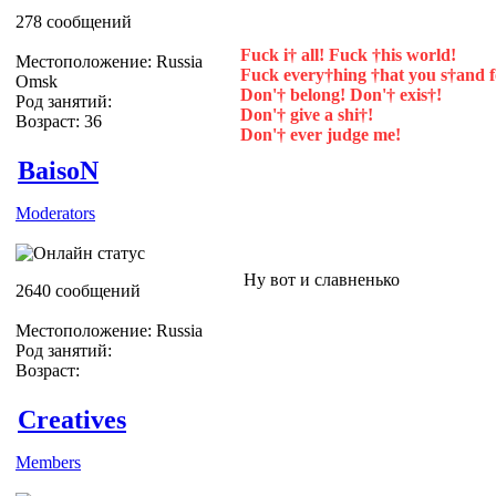
278 сообщений
Fuck i† all! Fuck †his world!
Местоположение: Russia
Fuck every†hing †hat you s†and f
Omsk
Don'† belong! Don'† exis†!
Род занятий:
Don'† give a shi†!
Возраст: 36
Don'† ever judge me!
BaisoN
Moderators
Ну вот и славненько
2640 сообщений
Местоположение: Russia
Род занятий:
Возраст:
Creatives
Members