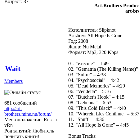
Возраст: 37
Art-Brothers Product
art-br
Исполнитель: Slipknot
Альбом: All Hope Is Gone
Год: 2008
Жанр: Nu Metal
Формат: Mp3, 320 Kbps
01. "execute" – 1:49
Wait
02. "Gematria (The Killing Name)"
03. "Sulfur" – 4:38
04. "Psychosocial" – 4:42
Members
05. "Dead Memories" – 4:29
06. "Vendetta" – 5:16
07. "Butcher's Hook" – 4:15
08. "Gehenna" – 6:53
681 сообщений
09. "This Cold Black" – 4:40
http://art-
10. "Wherein Lies Continue" – 5:3
brothers.mine.nu/forum/
11. "Snuff" – 4:36
Местоположение: Russia
12. "All Hope Is Gone" – 4:45
vRn
Род занятий: Любитель
Bonus Tracks:
почитать книги!