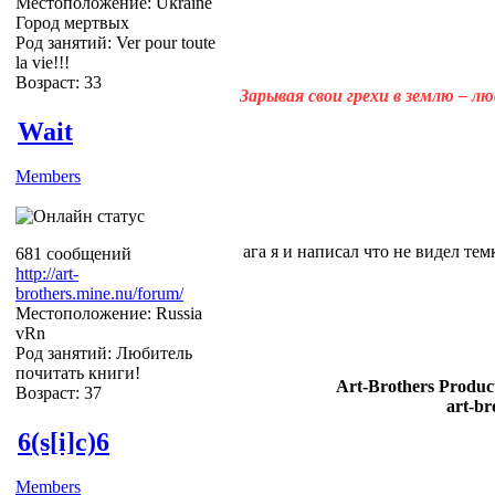
Местоположение: Ukraine
Город мертвых
Род занятий: Ver pour toute
la vie!!!
Возраст: 33
Зарывая свои грехи в землю – л
Wait
Members
ага я и написал что не видел тем
681 сообщений
http://art-
brothers.mine.nu/forum/
Местоположение: Russia
vRn
Род занятий: Любитель
почитать книги!
Art-Brothers Product
Возраст: 37
art-br
6(s[i]c)6
Members