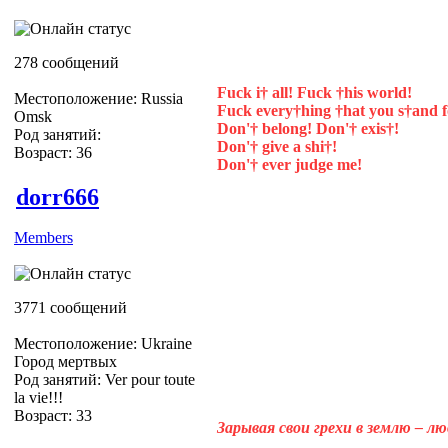
278 сообщений
Fuck i† all! Fuck †his world!
Местоположение: Russia
Fuck every†hing †hat you s†and f
Omsk
Don'† belong! Don'† exis†!
Род занятий:
Don'† give a shi†!
Возраст: 36
Don'† ever judge me!
dorr666
Members
3771 сообщений
Местоположение: Ukraine
Город мертвых
Род занятий: Ver pour toute
la vie!!!
Возраст: 33
Зарывая свои грехи в землю – л