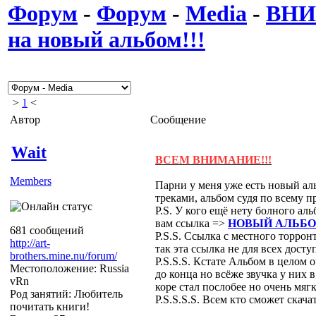
Форум
-
Форум
-
Media
-
ВНИ
на новый альбом!!!
>
1
<
Автор
Сообщение
Wait
ВСЕМ ВНИМАНИЕ!!!
Members
Парни у меня уже есть новый а
треками, альбом судя по всему п
P.S. У кого ещё нету болного ал
вам ссылка =>
НОВЫЙ АЛЬБОМ
681 сообщений
P.S.S. Ссылка с местного торро
http://art-
так эта ссылка не для всех досту
brothers.mine.nu/forum/
P.S.S.S. Кстате Альбом в целом 
Местоположение: Russia
до конца но всёже звучка у них в
vRn
коре стал послобее но очень мяг
Род занятий: Любитель
P.S.S.S.S. Всем кто сможет ска
почитать книги!