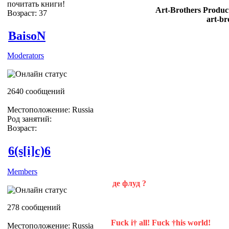
почитать книги!
Art-Brothers Product
Возраст: 37
art-br
BaisoN
Moderators
2640 сообщений
Местоположение: Russia
Род занятий:
Возраст:
6(s[i]c)6
Members
де флуд ?
278 сообщений
Fuck i† all! Fuck †his world!
Местоположение: Russia