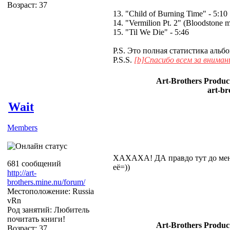
Возраст: 37
13. "Child of Burning Time" - 5:10
14. "Vermilion Pt. 2" (Bloodstone m
15. "Til We Die" - 5:46
P.S. Это полная статистика альбо
P.S.S.
[
b]Спасибо всем за внимани
Art-Brothers Product
art-br
Wait
Members
ХАХАХА! ДА правдо тут до меня 
681 сообщений
её=))
http://art-
brothers.mine.nu/forum/
Местоположение: Russia
vRn
Род занятий: Любитель
почитать книги!
Art-Brothers Product
Возраст: 37