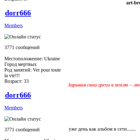
art-br
dorr666
Members
3771 сообщений
Местоположение: Ukraine
Город мертвых
Род занятий: Ver pour toute
la vie!!!
Возраст: 33
Зарывая свои грехи в землю – л
dorr666
Members
уже день как альбом в сети.......
3771 сообщений