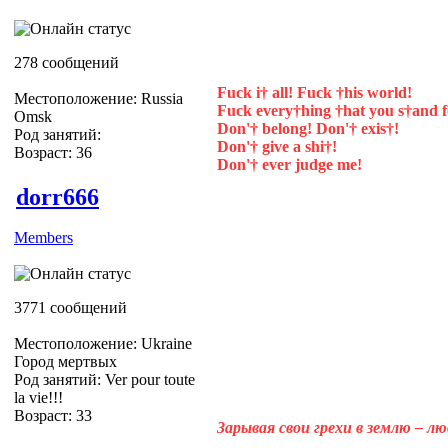
278 сообщений
Fuck i† all! Fuck †his world!
Местоположение: Russia
Fuck every†hing †hat you s†and f
Omsk
Don'† belong! Don'† exis†!
Род занятий:
Don'† give a shi†!
Возраст: 36
Don'† ever judge me!
dorr666
Members
3771 сообщений
Местоположение: Ukraine
Город мертвых
Род занятий: Ver pour toute
la vie!!!
Возраст: 33
Зарывая свои грехи в землю – л