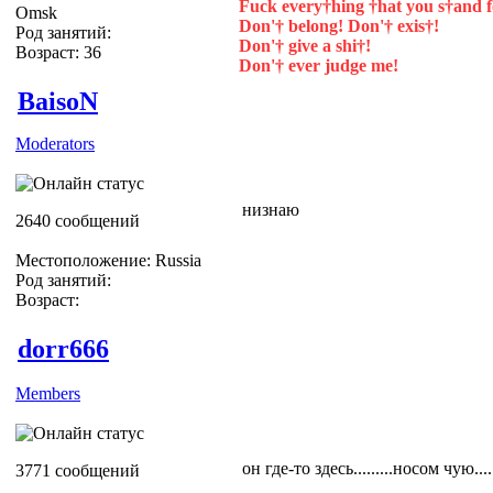
Fuck every†hing †hat you s†and f
Omsk
Don'† belong! Don'† exis†!
Род занятий:
Don'† give a shi†!
Возраст: 36
Don'† ever judge me!
BaisoN
Moderators
низнаю
2640 сообщений
Местоположение: Russia
Род занятий:
Возраст:
dorr666
Members
он где-то здесь.........носом чую.....
3771 сообщений