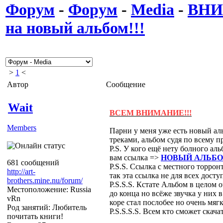
Форум
-
Форум
-
Media
-
ВНИ
на новый альбом!!!
>
1
<
Автор
Сообщение
Wait
ВСЕМ ВНИМАНИЕ!!!
Members
Парни у меня уже есть новый а
треками, альбом судя по всему п
P.S. У кого ещё нету болного ал
вам ссылка =>
НОВЫЙ АЛЬБОМ
681 сообщений
P.S.S. Ссылка с местного торро
http://art-
так эта ссылка не для всех досту
brothers.mine.nu/forum/
P.S.S.S. Кстате Альбом в целом 
Местоположение: Russia
до конца но всёже звучка у них в
vRn
коре стал послобее но очень мяг
Род занятий: Любитель
P.S.S.S.S. Всем кто сможет ска
почитать книги!