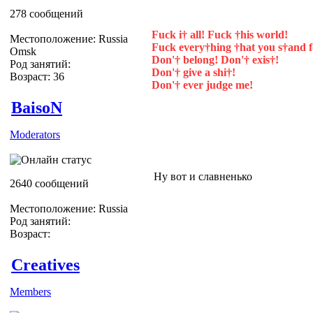
278 сообщений
Fuck i† all! Fuck †his world!
Местоположение: Russia
Fuck every†hing †hat you s†and f
Omsk
Don'† belong! Don'† exis†!
Род занятий:
Don'† give a shi†!
Возраст: 36
Don'† ever judge me!
BaisoN
Moderators
Ну вот и славненько
2640 сообщений
Местоположение: Russia
Род занятий:
Возраст:
Creatives
Members