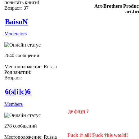
почитать книги!
Art-Brothers Product
Возраст: 37
art-br
BaisoN
Moderators
2640 сообщений
Местоположение: Russia
Род занятий:
Возраст:
6(s[i]c)6
Members
де флуд ?
278 сообщений
Fuck i† all! Fuck †his world!
Местоположение: Russia