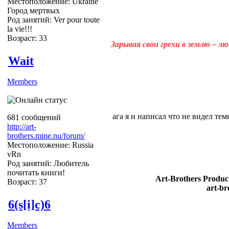
Местоположение: Ukraine
Город мертвых
Род занятий: Ver pour toute
la vie!!!
Возраст: 33
Зарывая свои грехи в землю – л
Wait
Members
ага я и написал что не видел тем
681 сообщений
http://art-
brothers.mine.nu/forum/
Местоположение: Russia
vRn
Род занятий: Любитель
почитать книги!
Art-Brothers Product
Возраст: 37
art-br
6(s[i]c)6
Members