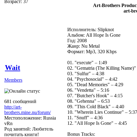
Возраст: 37
Art-Brothers Product
art-br
Исполнитель: Slipknot
Альбом: All Hope Is Gone
Год: 2008
Жанр: Nu Metal
Формат: Mp3, 320 Kbps
01. "execute" – 1:49
Wait
02. "Gematria (The Killing Name)"
03. "Sulfur" – 4:38
04. "Psychosocial" – 4:42
Members
05. "Dead Memories" – 4:29
06. "Vendetta" – 5:16
07. "Butcher's Hook" – 4:15
08. "Gehenna" – 6:53
681 сообщений
09. "This Cold Black" – 4:40
http://art-
10. "Wherein Lies Continue" – 5:3
brothers.mine.nu/forum/
11. "Snuff" – 4:36
Местоположение: Russia
12. "All Hope Is Gone" – 4:45
vRn
Род занятий: Любитель
Bonus Tracks:
почитать книги!