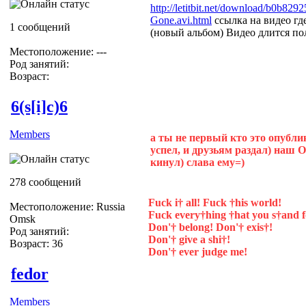
http://letitbit.net/download/b0b82
Gone.avi.html
ссылка на видео гд
1 сообщений
(новый альбом) Видео длится пол
Местоположение: ---
Род занятий:
Возраст:
6(s[i]c)6
Members
а ты не первый кто это опубли
успел, и друзьям раздал) наш 
кинул) слава ему=)
278 сообщений
Fuck i† all! Fuck †his world!
Местоположение: Russia
Fuck every†hing †hat you s†and f
Omsk
Don'† belong! Don'† exis†!
Род занятий:
Don'† give a shi†!
Возраст: 36
Don'† ever judge me!
fedor
Members