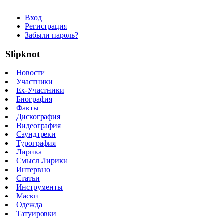
Вход
Регистрация
Забыли пароль?
Slipknot
Новости
Участники
Ex-Участники
Биография
Факты
Дискография
Видеография
Саундтреки
Турография
Лирика
Смысл Лирики
Интервью
Статьи
Инструменты
Маски
Одежда
Татуировки