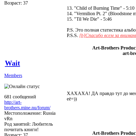
Возраст: 37
13. "Child of Burning Time" - 5:10
14. "Vermilion Pt. 2" (Bloodstone m
15. "Til We Die" - 5:46
P.S. Это полная статистика альбо
P.S.S.
[
b]Спасибо всем за внимани
Art-Brothers Product
art-br
Wait
Members
ХАХАХА! ДА правдо тут до меня 
681 сообщений
её=))
http://art-
brothers.mine.nu/forum/
Местоположение: Russia
vRn
Род занятий: Любитель
почитать книги!
Art-Brothers Product
Возраст: 37