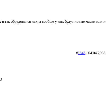
А я так обрадовался нах, а вообще у них будут новые маски или н
#
1845
04.04.200
:D