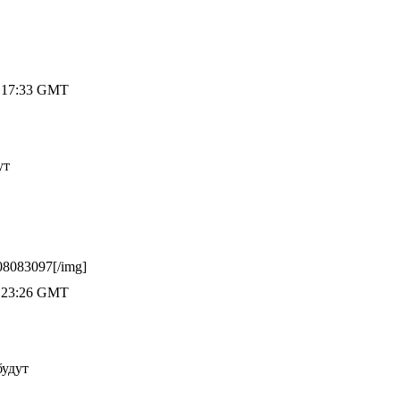
8 17:33 GMT
ут
08083097[/img]
8 23:26 GMT
будут