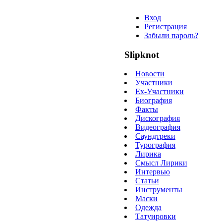
Вход
Регистрация
Забыли пароль?
Slipknot
Новости
Участники
Ex-Участники
Биография
Факты
Дискография
Видеография
Саундтреки
Турография
Лирика
Смысл Лирики
Интервью
Статьи
Инструменты
Маски
Одежда
Татуировки