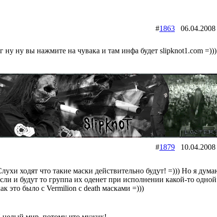
#
1863
06.04.200
г ну ну вы нажмите на чувака и там инфа будет slipknot1.com =)))
#
1879
10.04.200
Слухи ходят что такие маски действительно будут! =))) Но я дум
если и будут то группа их оденет при исполнении какой-то одной
ак это было с Vermilion с death масками =)))
 целый мир, потому что мужик!