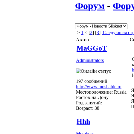
Форум
-
Фор
>
1
< [
2
] [
3
]
Следующая ст
Автор
С
MaGGoT
Administrators
h
197 сообщений
http://www.moshable.ru
Я
Местоположение: Russia
Я
Ростов-на-Дону
Я
Род занятий:
П
Возраст: 38
Hhh
Members