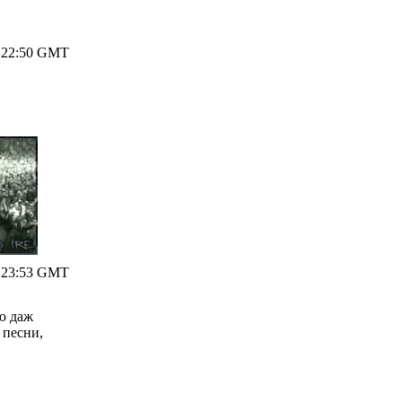
8 22:50 GMT
8 23:53 GMT
аю даж
 песни,