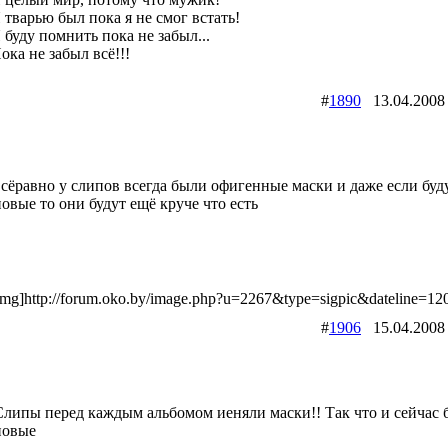
 тварью был пока я не смог встать!
 буду помнить пока не забыл...
ока не забыл всё!!!
#
1890
13.04.200
всёравно у слипов всегда были офигенные маски и даже если буд
новые то они будут ещё круче что есть
img]http://forum.oko.by/image.php?u=2267&type=sigpic&dateline=12
#
1906
15.04.200
Слипы перед каждым альбомом иеняли маски!! Так что и сейчас 
новые