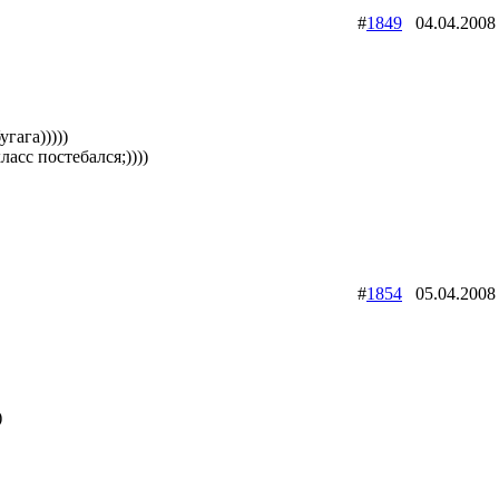
#
1849
04.04.200
угага)))))
ласс постебался;))))
#
1854
05.04.200
)