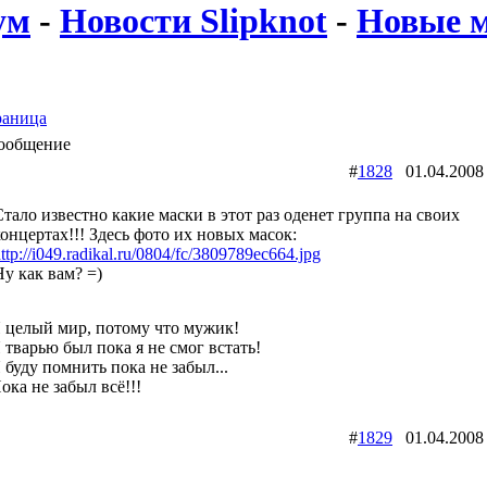
ум
-
Новости Slipknot
-
Новые м
раница
ообщение
#
1828
01.04.200
Стало известно какие маски в этот раз оденет группа на своих
концертах!!! Здесь фото их новых масок:
ttp://i049.radikal.ru/0804/fc/3809789ec664.jpg
Ну как вам? =)
 целый мир, потому что мужик!
 тварью был пока я не смог встать!
 буду помнить пока не забыл...
ока не забыл всё!!!
#
1829
01.04.200