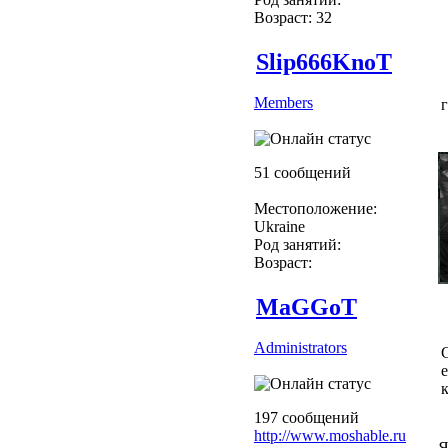
Возраст: 32
Slip666KnoT
Members
г
51 сообщений
Местоположение:
Ukraine
Род занятий:
Возраст:
MaGGoT
Administrators
к
197 сообщений
http://www.moshable.ru
Я