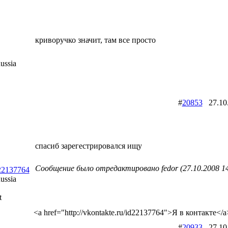
криворучко значит, там все просто
ussia
#
20853
27.10
спасиб зарегестрировался ищу
Сообщение было отредактировано fedor (27.10.2008 14
d22137764
ussia
t
<a href="http://vkontakte.ru/id22137764">Я в контакте</a
#
20933
27.10