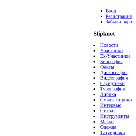
Вход
Регистрация
Забыли парол
Slipknot
Новости
Участники
Ex-Участники
Биография
Факты
Дискография
Видеография
Саундтреки
Турография
Лирика
Смысл Лирики
Интервью
Статьи
Инструменты
Маски
Одежда
Татуировки