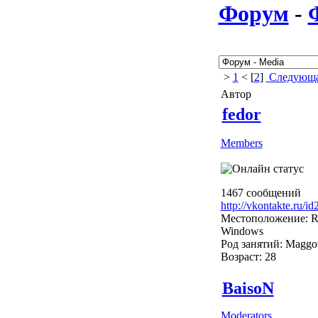
Форум
-
>
1
< [
2
]
Следующа
Автор
fedor
Members
1467 сообщений
http://vkontakte.ru/i
Местоположение: R
Windows
Род занятий: Maggo
Возраст: 28
BaisoN
Moderators