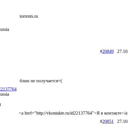
torrents.ru
ussia
#
20849
27.10
блин не получается=(
d22137764
ussia
t
<a href="http://vkontakte.ru/id22137764">Я в контакте</a
#
20851
27.10