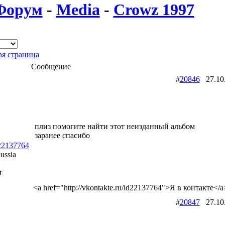
Форум
-
Media
-
Crowz 1997
я страница
Сообщение
#
20846
27.10
плиз помогите найти этот неизданный альбом
заранее спасибо
d22137764
ussia
t
<a href="http://vkontakte.ru/id22137764">Я в контакте</a
#
20847
27.10