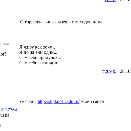
С торрента фиг скачаешь там сидов нема
ussia
Я живу как хочу...
Я по жизни один...
off
Сам себе придурок...
Сам себе господин...
#
20945
28.10
скачай с
http://slipknot1.3dn.ru/
этово сайта
d22137764
ussia
t