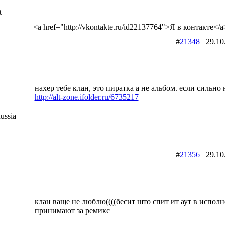
t
<a href="http://vkontakte.ru/id22137764">Я в контакте</a
#
21348
29.10
нахер тебе клан, это пиратка а не альбом. если сильно 
http://alt-zone.ifolder.ru/6735217
ussia
#
21356
29.10
клан ваще не люблю((((бесит што спит ит аут в испол
принимают за ремикс