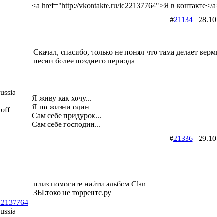
<a href="http://vkontakte.ru/id22137764">Я в контакте</a
#
21134
28.10
Скачал, спасибо, только не понял что тама делает вер
песни более позднего периода
ussia
Я живу как хочу...
Я по жизни один...
off
Сам себе придурок...
Сам себе господин...
#
21336
29.10
плиз помогите найти альбом Clan
ЗЫ:токо не торрентс.ру
d22137764
ussia