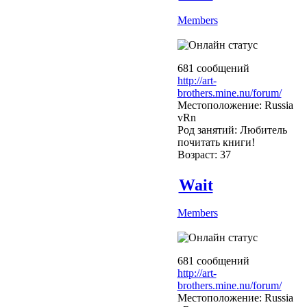
Members
681 сообщений
http://art-
brothers.mine.nu/forum/
Местоположение: Russia
vRn
Род занятий: Любитель
почитать книги!
Возраст: 37
Wait
Members
681 сообщений
http://art-
brothers.mine.nu/forum/
Местоположение: Russia