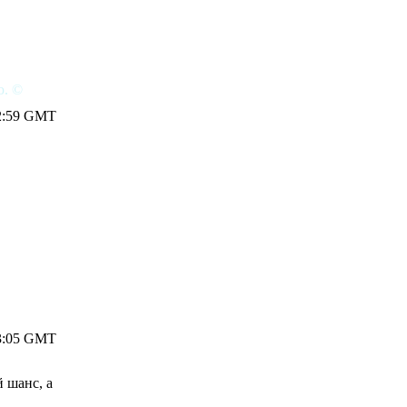
ю. ©
 12:59 GMT
 13:05 GMT
й шанс, а