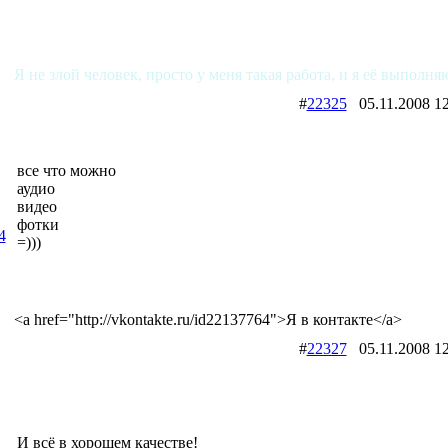
Я не злой человек, просто у меня такая работа, и я её выполня
#
22325
05.11.2008
все что можно
аудио
видео
фотки
4
=)))
<a href="http://vkontakte.ru/id22137764">Я в контакте</a>
#
22327
05.11.2008
И всё в хорошем качестве!