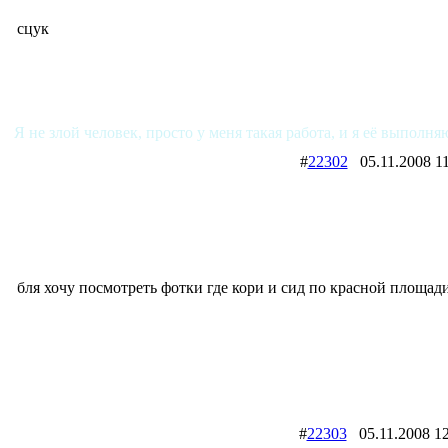
сцук
Я не злой человек, просто у меня такая работа, и я её выполня
#
22302
05.11.2008
бля хочу посмотреть фотки где кори и сид по красной площад
#
22303
05.11.2008