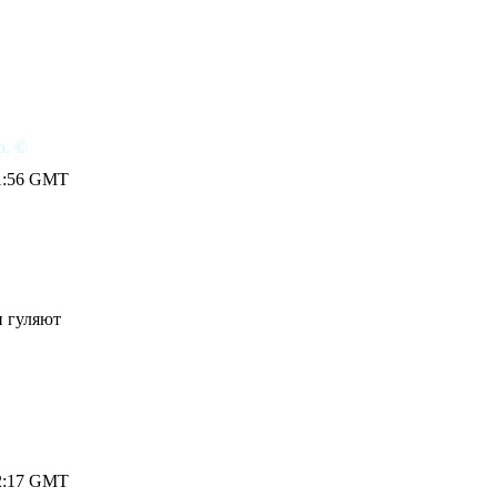
ю. ©
 11:56 GMT
и гуляют
 12:17 GMT