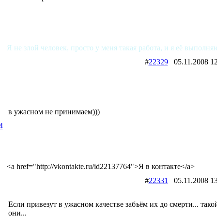
Я не злой человек, просто у меня такая работа, и я её выполня
#
22329
05.11.2008
в ужасном не принимаем)))
4
<a href="http://vkontakte.ru/id22137764">Я в контакте</a>
#
22331
05.11.2008
Если привезут в ужасном качестве забъём их до смерти... тако
они...