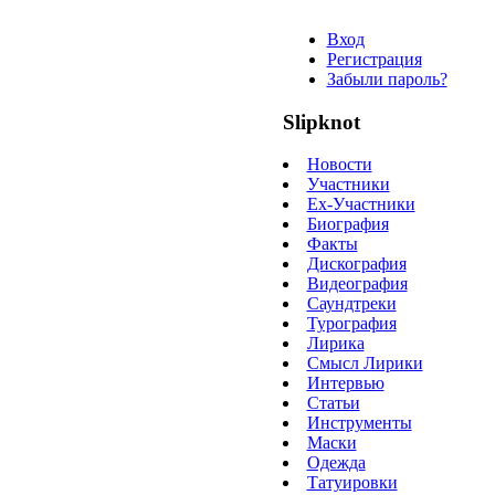
Вход
Регистрация
Забыли пароль?
Slipknot
Новости
Участники
Ex-Участники
Биография
Факты
Дискография
Видеография
Саундтреки
Турография
Лирика
Смысл Лирики
Интервью
Статьи
Инструменты
Маски
Одежда
Татуировки