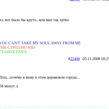
хз, вот было бы круто...мля мне так хуёво
YOU CAN'T TAKE MY SOUL AWAY FROM ME
THE CTHULHU KID
СТАНОК FANЪ
#
22408
05.11.2008 1
Ппц...почему я живу в этом дерьмовом городе...
58 минут :(
Я не злой человек, просто у меня такая работа, и я её выполняю. 