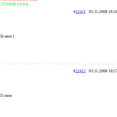
СТАНОК FANЪ
#
22411
05.11.2008 1
56 мин (
Я не злой человек, просто у меня такая работа, и я её выполняю. 
#
22412
05.11.2008 1
55 мин