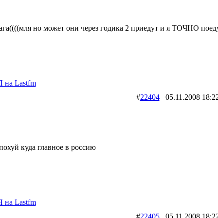
ага((((мля но может они через годика 2 приедут и я ТОЧНО поед
Я на Lastfm
#
22404
05.11.2008 1
похуй куда главное в россию
Я на Lastfm
#
22405
05.11.2008 1