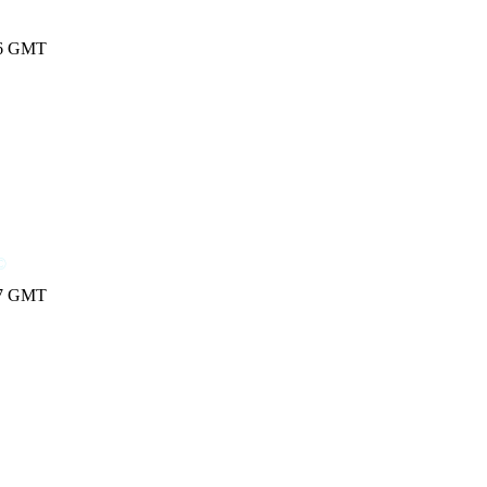
8:26 GMT
©
8:27 GMT