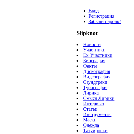
Вход
Регистрация
Забыли пароль?
Slipknot
Новости
Участники
Ex-Участники
Биография
Факты
Дискография
Видеография
Саундтреки
Турография
Лирика
Смысл Лирики
Интервью
Статьи
Инструменты
Маски
Одежда
Татуировки