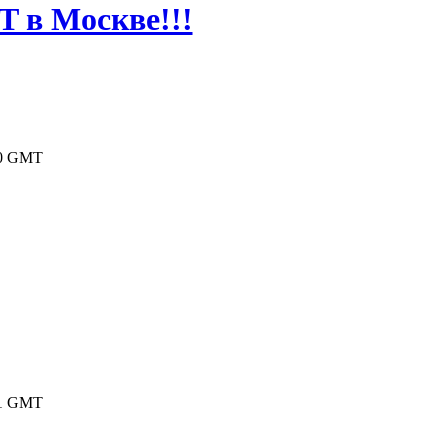
T в Москве!!!
8:20 GMT
8:21 GMT