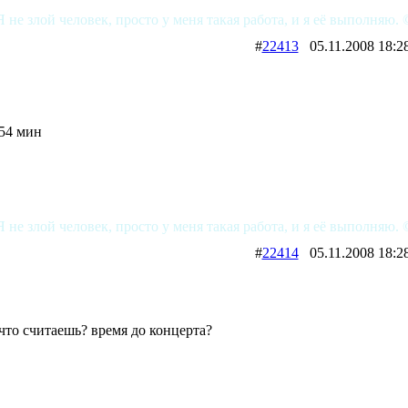
Я не злой человек, просто у меня такая работа, и я её выполняю. 
#
22413
05.11.2008 1
54 мин
Я не злой человек, просто у меня такая работа, и я её выполняю. 
#
22414
05.11.2008 1
что считаешь? время до концерта?