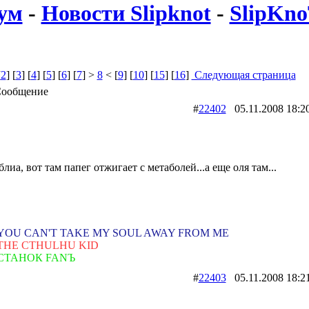
ум
-
Новости Slipknot
-
SlipKno
[
2
] [
3
] [
4
] [
5
] [
6
] [
7
] >
8
< [
9
] [
10
] [
15
] [
16
]
Следующая страница
ообщение
#
22402
05.11.2008 1
блиа, вот там папег отжигает с метаболей...а еще оля там...
YOU CAN'T TAKE MY SOUL AWAY FROM ME
THE CTHULHU KID
СТАНОК FANЪ
#
22403
05.11.2008 1