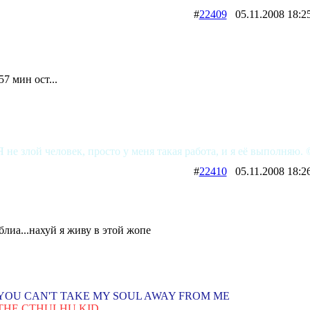
#
22409
05.11.2008 1
57 мин ост...
Я не злой человек, просто у меня такая работа, и я её выполняю. 
#
22410
05.11.2008 1
блиа...нахуй я живу в этой жопе
YOU CAN'T TAKE MY SOUL AWAY FROM ME
THE CTHULHU KID