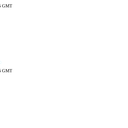
8:25 GMT
©
8:26 GMT