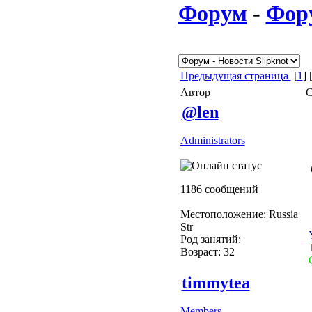
Форум
-
Фор
Предыдущая страница
[
1
] 
Автор
С
@len
Administrators
1186 сообщений
Местоположение: Russia
Str
Род занятий:
Возраст: 32
timmytea
Members