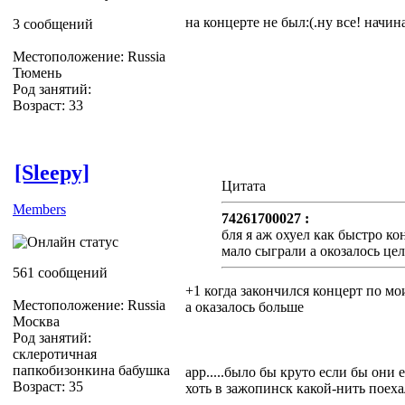
на концерте не был:(.ну все! начи
3 сообщений
Местоположение: Russia
Тюмень
Род занятий:
Возраст: 33
[Sleepy]
Цитата
Members
74261700027 :
бля я аж охуел как быстро ко
мало сыграли а окозалось це
561 сообщений
+1 когда закончился концерт по м
Местоположение: Russia
а оказалось больше
Москва
Род занятий:
склеротичная
папкобизонкина бабушка
арр.....было бы круто если бы они 
Возраст: 35
хоть в зажопинск какой-нить поеха