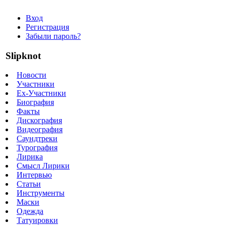
Вход
Регистрация
Забыли пароль?
Slipknot
Новости
Участники
Ex-Участники
Биография
Факты
Дискография
Видеография
Саундтреки
Турография
Лирика
Смысл Лирики
Интервью
Статьи
Инструменты
Маски
Одежда
Татуировки