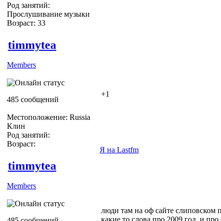
Род занятий:
Прослушивание музыки
Возраст: 33
timmytea
Members
+1
485 сообщений
Местоположение: Russia
Клин
Род занятий:
Возраст:
Я на Lastfm
timmytea
Members
люди там на оф сайте слиповском 
какие то слова про 2009 год, и про
485 сообщений