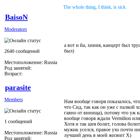
The whole thing, I think, is sick
BaisoN
Moderators
а вот и йа, хииия, канцерт был тр
был)
2640 сообщений
Местоположение: Russia
Род занятий:
Возраст:
parasite
Members
Нам вообще говоря показалось, что
что Сид, так как он уже с палкой 
гавно от винища), потому что уж 
вообще говоря ждали Vermilion или 
1 сообщений
Хотя и так шея болит, голова болит, 
мужик уселся, правое ухо почти н
Местоположение: Russia
лучший день в моей жизнит Х)
Род занятий: