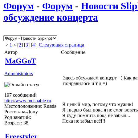
Форум
-
Форум
-
Новости Slip
обсуждение концерта
>
1
< [
2
] [
3
] [
4
]
Следующая страница
Автор
Сообщение
MaGGoT
Administrators
Здесь обсуждаем концерт =) Как ва
понравилось и т д =)
197 сообщений
http://www.moshable.ru
Я целый мир, потому что мужик!
Местоположение: Russia
Я тварью был пока я не смог встать
Ростов-на-Дону
Я буду помнить пока не забыл...
Род занятий:
Пока не забыл всё!!!
Возраст: 38
Freestyler