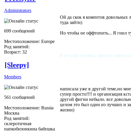
Administrators
Ой да скок я коментов довольных л
туда зайти)
699 сообщений
Но чтобы не оффтопить... Я гнил ту
Местоположение: Europe
Род занятий:
Возраст: 32
Я не злой человек, просто у меня т
[Sleepy]
Members
написала уже в другой теме,но мне
супер просто!!!! и организация кст
561 сообщений
другой фигни небыло. все довольн
целом это был один из лучших и 
Местоположение: Russia
жизни)
Москва
Род занятий:
склеротичная
папкобизонкина бабушка