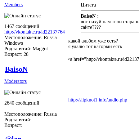
Members
Цитата
BaisoN :
вот нахуй нам твои старания
1467 сообщений
сайте????
http://vkontakte.ru/id22137764
Местоположение: Russia
какой альбом уже есть?
Windows
я удалю тот каторый есть
Род занятий: Maggot
Возраст: 28
<a href="http://vkontakte.ru/id22
BaisoN
Moderators
http://slipknot1.info/audio.php
2640 сообщений
Местоположение: Russia
Род занятий:
Возраст:
@len