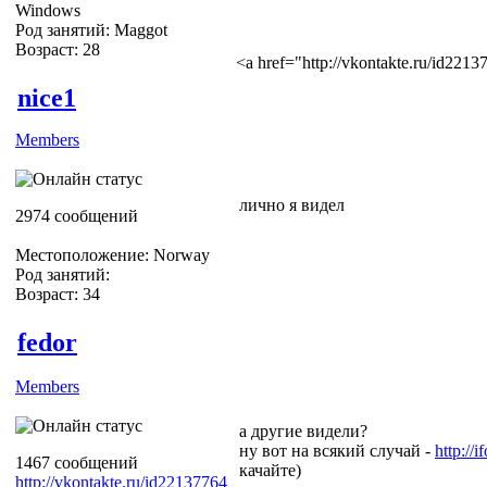
Windows
Род занятий: Maggot
Возраст: 28
<a href="http://vkontakte.ru/id22
nice1
Members
лично я видел
2974 сообщений
Местоположение: Norway
Род занятий:
Возраст: 34
fedor
Members
а другие видели?
ну вот на всякий случай -
http://
1467 сообщений
качайте)
http://vkontakte.ru/id22137764