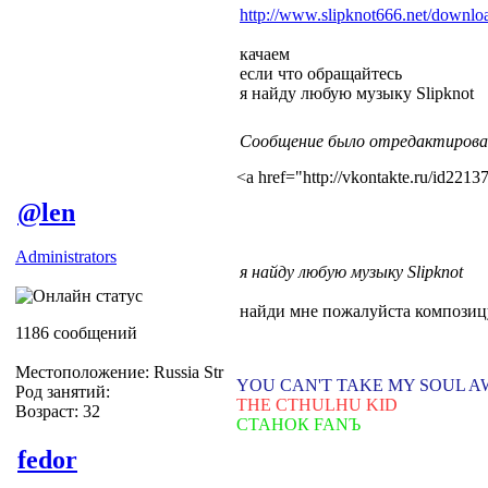
http://www.slipknot666.net/downlo
качаем
если что обращайтесь
я найду любую музыку Slipknot
Сообщение было отредактировано
<a href="http://vkontakte.ru/id22
@len
Administrators
я найду любую музыку Slipknot
найди мне пожалуйста композицу
1186 сообщений
Местоположение: Russia Str
YOU CAN'T TAKE MY SOUL 
Род занятий:
THE CTHULHU KID
Возраст: 32
СТАНОК FANЪ
fedor