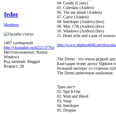
04. Gently (Corey)
05. Coleslaw (Anders)
06. The me inside (Anders)
fedor
07. Carve (Anders)
08. Interloper (Anders) (live)
Members
09. May 17th (Anders) (live)
10. Windows (Anders) (live)
11. Heart ache and a pair of scissors
1467 сообщений
http://www.slipknot666.net/downlo
http://vkontakte.ru/id22137764
Местоположение: Russia
Windows
The Demo - это очень редкий дис
Род занятий: Maggot
Благодаря этому диску Slipknot 
Возраст: 28
большой интерес со стороны пуб
The Demo дебютным альбомом.
Трек-лист:
01. Spit It Out
02. Wait and Bleed
03. Snap
04. Interloper
05. Despise