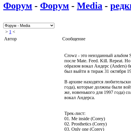
Форум
-
Форум
-
Media
-
редк
>
1
<
Автор
Сообщение
Crowz - это неизданный альбом 
после Mate. Feed. Kill. Repeat. 
образом вокал Андерс (Anders) 
был выйти в тираж 31 октября 19
В архиве находятся любительски
года), которые должны были войт
же, новенького для 1997 года) со
вокал Андерса.
Трек-лист:
01. Me inside (Corey)
02. Prosthetics (Corey)
03. Only one (Corey)