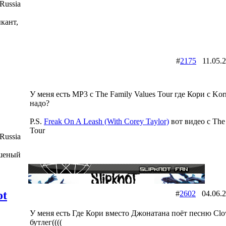
Russia
кант,
#
2175
11.05.
У меня есть MP3 с The Family Values Tour где Кори с Korn
надо?
P.S.
Freak On A Leash (With Corey Taylor)
вот видео с The
Tour
Russia
ешеный
ot
#
2602
04.06.
У меня есть Где Кори вместо Джонатана поёт песню Clo
бутлег((((