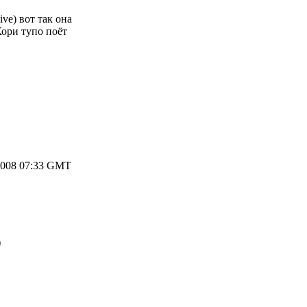
Live) вот так она
Кори тупо поёт
2008 07:33 GMT
)