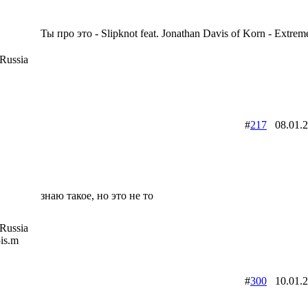
Ты про это - Slipknot feat. Jonathan Davis of Korn - Extre
Russia
#
217
08.01.
знаю такое, но это не то
Russia
5is.m
#
300
10.01.