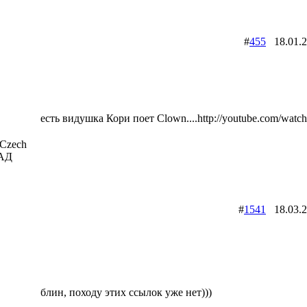
#
455
18.01.
есть видушка Кори поет Clown....http://youtube.com/wa
Czech
рАД
#
1541
18.03.
блин, походу этих ссылок уже нет)))