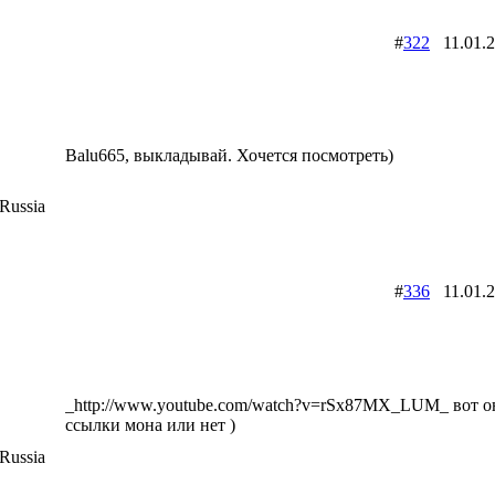
#
322
11.01.
Balu665, выкладывай. Хочется посмотреть)
Russia
#
336
11.01.
_http://www.youtube.com/watch?v=rSx87MX_LUM_ вот он
ссылки мона или нет )
Russia