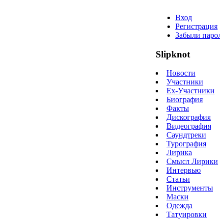
Вход
Регистрация
Забыли паро
Slipknot
Новости
Участники
Ex-Участники
Биография
Факты
Дискография
Видеография
Саундтреки
Турография
Лирика
Смысл Лирики
Интервью
Статьи
Инструменты
Маски
Одежда
Татуировки