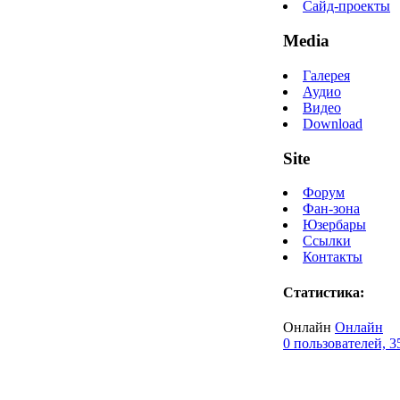
Сайд-проекты
Media
Галерея
Аудио
Видео
Download
Site
Форум
Фан-зона
Юзербары
Ссылки
Контакты
Статистика:
Онлайн
Онлайн
0 пользователей, 3