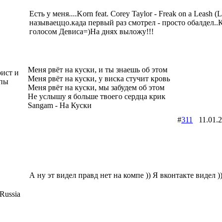
Есть у меня....Korn feat. Corey Taylor - Freak on a Leash (
называеццо.када первый раз смотрел - просто обалдел..
голосом Девиса=)На днях выложу!!!
Меня рвёт на куски, и ты знаешь об этом
рист и
Меня рвёт на куски, у виска стучит кровь
ппы
Меня рвёт на куски, мы забудем об этом
Не услышу я больше твоего сердца крик
Sangam - На Куски
#
311
11.01.
А ну эт видел правд нет на компе )) Я вконтакте видел )
Russia