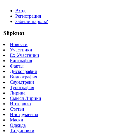
Вход
Регистрация
Забыли пароль?
Slipknot
Новости
Участники
Ex-Участники
Биография
Факты
Дискография
Видеография
Саундтреки
Турография
Лирика
Смысл Лирики
Интервью
Статьи
Инструменты
Маски
Одежда
Татуировки