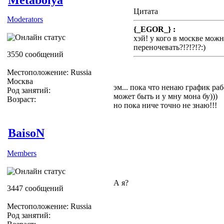
Цитата
Moderators
{_EGOR_} :
хэй! у кого в москве можн
переночевать?!?!?!?
:)
3550 сообщений
Местоположение: Russia
Москва
эм... пока что ненаю график ра
Род занятий:
может быть и у мну мона бу)))
Возраст:
но пока ниче точно не знаю!!!
BaisoN
Members
А я?
3447 сообщений
Местоположение: Russia
Род занятий: