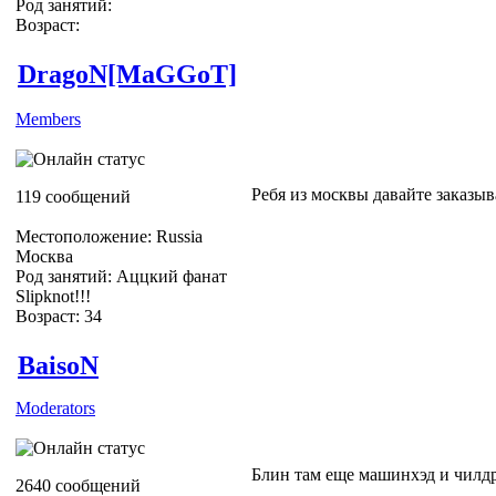
Род занятий:
Возраст:
DragoN[MaGGoT]
Members
Ребя из москвы давайте заказы
119 сообщений
Местоположение: Russia
Москва
Род занятий: Аццкий фанат
Slipknot!!!
Возраст: 34
Slipknot Fan [MaGGoT]
BaisoN
Moderators
Блин там еще машинхэд и чилд
2640 сообщений