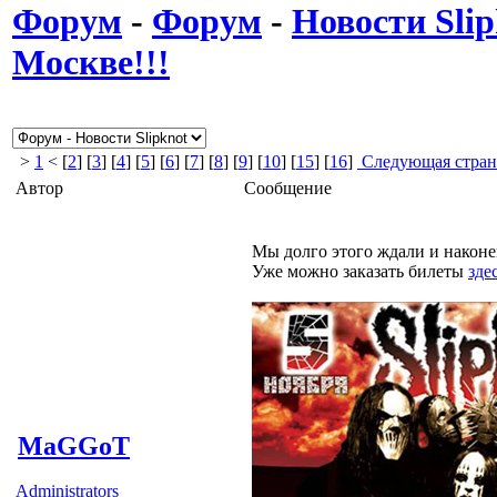
Форум
-
Форум
-
Новости Slip
Москве!!!
>
1
< [
2
] [
3
] [
4
] [
5
] [
6
] [
7
] [
8
] [
9
] [
10
] [
15
] [
16
]
Следующая стран
Автор
Сообщение
Мы долго этого ждали и наконец
Уже можно заказать билеты
зде
MaGGoT
Administrators