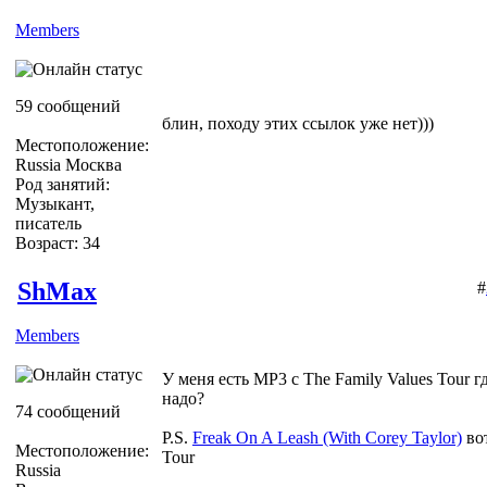
Members
59 сообщений
блин, походу этих ссылок уже нет)))
Местоположение:
Russia Москва
Род занятий:
Музыкант,
писатель
Возраст: 34
ShMax
#
Members
У меня есть MP3 с The Family Values Tour гд
надо?
74 сообщений
P.S.
Freak On A Leash (With Corey Taylor)
вот
Местоположение:
Tour
Russia