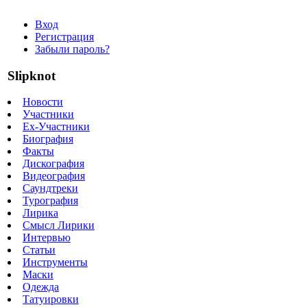
Вход
Регистрация
Забыли пароль?
Slipknot
Новости
Участники
Ex-Участники
Биография
Факты
Дискография
Видеография
Саундтреки
Турография
Лирика
Смысл Лирики
Интервью
Статьи
Инструменты
Маски
Одежда
Татуировки