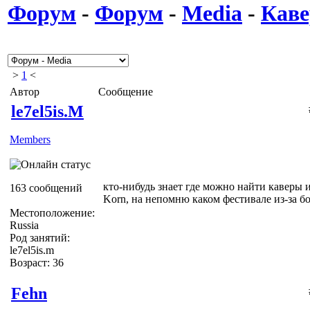
Форум
-
Форум
-
Media
-
Кав
>
1
<
Автор
Сообщение
le7el5is.M
Members
кто-нибудь знает где можно найти каверы
163 сообщений
Korn, на непомню каком фестивале из-за 
Местоположение:
Russia
Род занятий:
le7el5is.m
Возраст: 36
Fehn