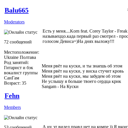
Balu665
Moderators
Есть у меня....Korn feat. Corey Taylor - Freak
называеццо.када первый раз смотрел - прос
голосом Девиса=)На днях выложу!!!
72 сообщений
Местоположение:
Ukraine Полтава
Род занятий:
Меня рвёт на куски, и ты знаешь об этом
Гитарист и бэк
Меня рвёт на куски, у виска стучит кровь
вокалист группы
Меня рвёт на куски, мы забудем об этом
СанГам
Не услышу я больше твоего сердца крик
Возраст: 35
Sangam - На Куски
Fehn
Members
А ну эт видел правд нет на компе )) Я вкон
53 сообщений