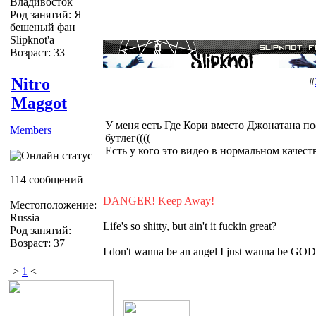
Владивосток
Род занятий: Я
бешеный фан
Slipknot'a
Возраст: 33
Nitro
#
Maggot
У меня есть Где Кори вместо Джонатана по
Members
бутлег((((
Есть у кого это видео в нормальном качест
114 сообщений
DANGER! Keep Away!
Местоположение:
Russia
Life's so shitty, but ain't it fuckin great?
Род занятий:
Возраст: 37
I don't wanna be an angel I just wanna be GOD
>
1
<