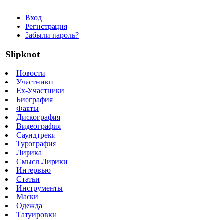
Вход
Регистрация
Забыли пароль?
Slipknot
Новости
Участники
Ex-Участники
Биография
Факты
Дискография
Видеография
Саундтреки
Турография
Лирика
Смысл Лирики
Интервью
Статьи
Инструменты
Маски
Одежда
Татуировки