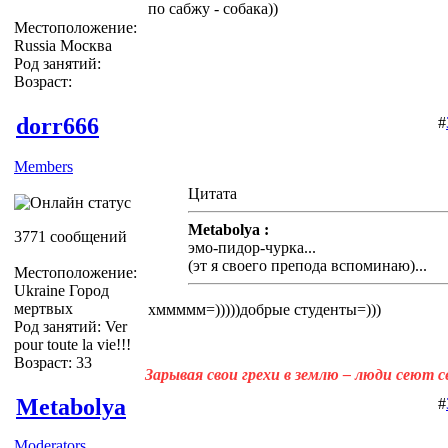
по сабжу - собака))
Местоположение:
Russia Москва
Род занятий:
Возраст:
dorr666
#
Members
Цитата
Metabolya :
3771 сообщений
эмо-пидор-чурка...
(эт я своего препода вспоминаю)...
Местоположение:
Ukraine Город
мертвых
хммммм=)))))добрые студенты=)))
Род занятий: Ver
pour toute la vie!!!
Возраст: 33
Зарывая свои грехи в землю – люди сеют 
Metabolya
#
Moderators