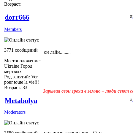
Возраст:
dorr666
#
Members
3771 сообщений
он лайн.........
Местоположение:
Ukraine Город
мертвых
Род занятий: Ver
pour toute la vie!!!
Возраст: 33
Зарывая свои грехи в землю – люди сеют 
Metabolya
#
Moderators
странные ассоциации... О_о
3550 сообщений