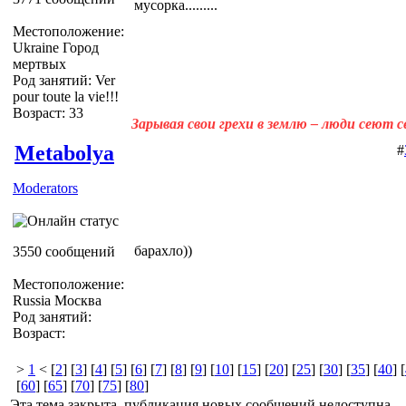
мусорка.........
Местоположение:
Ukraine Город
мертвых
Род занятий: Ver
pour toute la vie!!!
Возраст: 33
Зарывая свои грехи в землю – люди сеют 
Metabolya
#
Moderators
барахло))
3550 сообщений
Местоположение:
Russia Москва
Род занятий:
Возраст:
>
1
< [
2
] [
3
] [
4
] [
5
] [
6
] [
7
] [
8
] [
9
] [
10
] [
15
] [
20
] [
25
] [
30
] [
35
] [
40
] [
[
60
] [
65
] [
70
] [
75
] [
80
]
Эта тема закрыта, публикация новых сообщений недоступна.