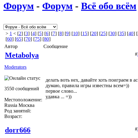
Форум
-
Форум
-
Всё обо всём
>
1
< [
2
] [
3
] [
4
] [
5
] [
6
] [
7
] [
8
] [
9
] [
10
] [
15
] [
20
] [
25
] [
30
] [
35
] [
40
] [
[
60
] [
65
] [
70
] [
75
] [
80
]
Автор
Сообщение
Metabolya
#
Moderators
делать воть нех, давайте хоть поиграем в а
думаю, правила игры известны всем=))
3550 сообщений
первое слово...
удавка ... =))
Местоположение:
Russia Москва
Род занятий:
Возраст:
dorr666
#