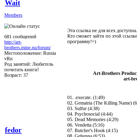
Wait
Members
Эта ссылка не для всех доступна
Кто сможет зайти по этой ссылке
681 сообщений
программу!=)
http://art-
brothers.mine.nu/forum/
Местоположение: Russia
vRn
Род занятий: Любитель
почитать книги!
Art-Brothers Product
Возраст: 37
art-br
01. .execute. (1:49)
02. Gematria (The Killing Name) (6
03. Sulfur (4:38)
04. Psychosocial (4:44)
05. Dead Memories (4:29)
06. Vendetta (5:16)
fedor
07. Butcher's Hook (4:15)
08. Gehenna (6:53)