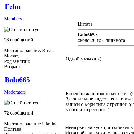
Fehn
Members
Цитата
Balu665 :
53 сообщений
около 20 гб Слипкнота
Местоположение: Russia
Москоу
Одной музыки ?)
Род занятий:
Возраст:
Balu665
Moderators
Конешно ж не только музыки=)
3,а остальное видео....есть такж
записи с Кори типа с группой Si
много интересного=)
72 сообщений
Местоположение: Ukraine
Меня рвёт на куски, и ты знаешь
Полтава
Меня рвёт на куски, у виска стуч