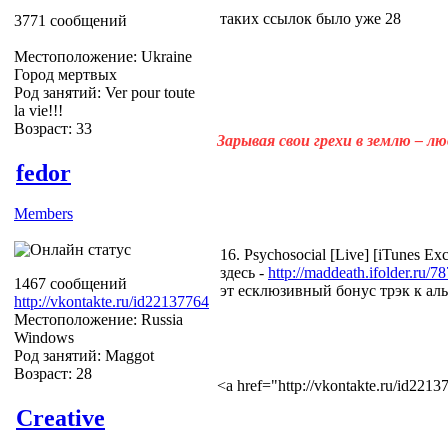
таких ссылок было уже 28
3771 сообщений
Местоположение: Ukraine
Город мертвых
Род занятий: Ver pour toute
la vie!!!
Возраст: 33
Зарывая свои грехи в землю – л
fedor
Members
16. Psychosocial [Live] [iTunes Ex
здесь -
http://maddeath.ifolder.ru/7
1467 сообщений
эт есклюзивный бонус трэк к 
http://vkontakte.ru/id22137764
Местоположение: Russia
Windows
Род занятий: Maggot
Возраст: 28
<a href="http://vkontakte.ru/id22
Creative