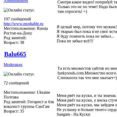
Administrators
Смотря какое видео! попробуй так
Только это не по теме! Надо было
там спросить! =)
197 сообщений
http://www.moshable.ru
Я целый мир, потому что мужик!
Местоположение: Russia
Я тварью был пока я не смог вста
Ростов-на-Дону
Я буду помнить пока не забыл...
Род занятий:
Пока не забыл всё!!!
Возраст: 38
Balu665
Moderators
Та есть множестов сайтов но мне
funkysouls.com.Множество всего.
Слипкнота так что мне хватает=)
72 сообщений
Местоположение: Ukraine
Меня рвёт на куски, и ты знаешь
Полтава
Меня рвёт на куски, у виска стуч
Род занятий: Гитарист и бэк
Меня рвёт на куски, мы забудем 
вокалист группы СанГам
Не услышу я больше твоего серд
Возраст: 35
Sangam - На Куски