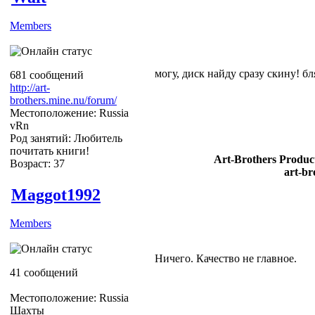
Members
могу, диск найду сразу скину! бл
681 сообщений
http://art-
brothers.mine.nu/forum/
Местоположение: Russia
vRn
Род занятий: Любитель
почитать книги!
Art-Brothers Product
Возраст: 37
art-br
Maggot1992
Members
Ничего. Качество не главное.
41 сообщений
Местоположение: Russia
Шахты