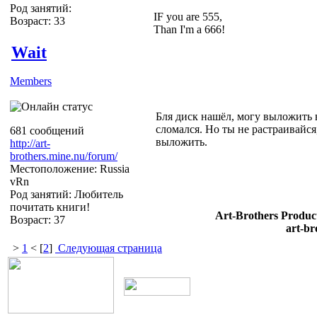
Род занятий:
IF you are 555,
Возраст: 33
Than I'm a 666!
Wait
Members
Бля диск нашёл, могу выложить в
сломался. Но ты не растраивайся
681 сообщений
выложить.
http://art-
brothers.mine.nu/forum/
Местоположение: Russia
vRn
Род занятий: Любитель
почитать книги!
Art-Brothers Product
Возраст: 37
art-br
>
1
< [
2
]
Следующая страница