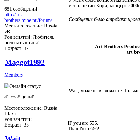
исполнении Кори, концерт 2000г
681 сообщений
http://art-
Сообщение было отредактировано
brothers.mine.nu/forum/
Местоположение: Russia
vRn
Род занятий: Любитель
почитать книги!
Art-Brothers Product
Возраст: 37
art-br
Maggot1992
Members
Wait, можешь выложить? Только н
41 сообщений
Местоположение: Russia
Шахты
Род занятий:
IF you are 555,
Возраст: 33
Than I'm a 666!
Wait