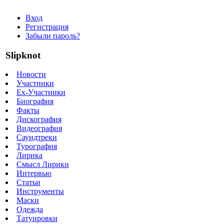
Вход
Регистрация
Забыли пароль?
Slipknot
Новости
Участники
Ex-Участники
Биография
Факты
Дискография
Видеография
Саундтреки
Турография
Лирика
Смысл Лирики
Интервью
Статьи
Инструменты
Маски
Одежда
Татуировки