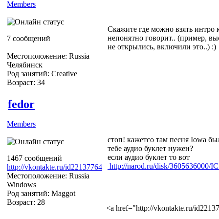
Members
Скажите где можно взять интро к 
непонятно говорит.. (пример, в
7 сообщений
не открылись, включили это..) :)
Местоположение: Russia
Челябинск
Род занятий: Creative
Возраст: 34
fedor
Members
стоп! кажетсо там песня Iowa бы
тебе аудио буклет нужен?
если аудио буклет то вот
1467 сообщений
http://narod.ru/disk/3605636000/
http://vkontakte.ru/id22137764
Местоположение: Russia
Windows
Род занятий: Maggot
Возраст: 28
<a href="http://vkontakte.ru/id22