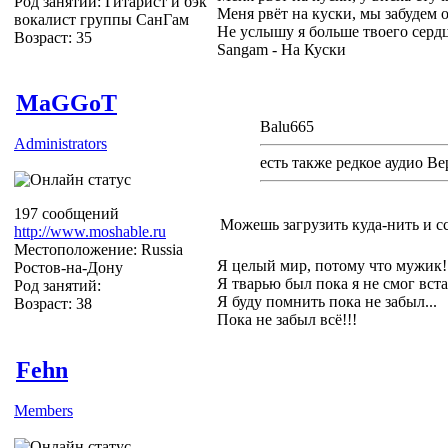
Род занятий: Гитарист и бэк
Меня рвёт на куски, мы забудем 
вокалист группы СанГам
Не услышу я больше твоего серд
Возраст: 35
Sangam - На Куски
MaGGoT
Balu665
Administrators
есть также редкое аудио В
197 сообщений
Можешь загрузить куда-нить и с
http://www.moshable.ru
Местоположение: Russia
Я целый мир, потому что мужик!
Ростов-на-Дону
Я тварью был пока я не смог вста
Род занятий:
Я буду помнить пока не забыл...
Возраст: 38
Пока не забыл всё!!!
Fehn
Members