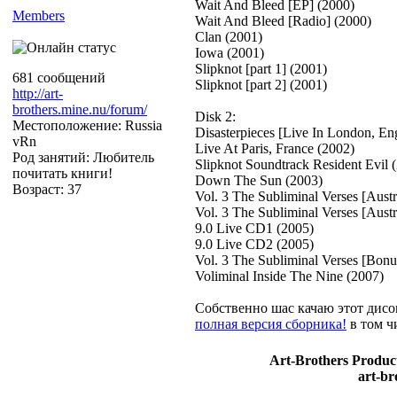
Wait And Bleed [EP] (2000)
Members
Wait And Bleed [Radio] (2000)
Clan (2001)
Iowa (2001)
Slipknot [part 1] (2001)
681 сообщений
Slipknot [part 2] (2001)
http://art-
brothers.mine.nu/forum/
Disk 2:
Местоположение: Russia
Disasterpieces [Live In London, En
vRn
Live At Paris, France (2002)
Род занятий: Любитель
Slipknot Soundtrack Resident Evil 
почитать книги!
Down The Sun (2003)
Возраст: 37
Vol. 3 The Subliminal Verses [Aust
Vol. 3 The Subliminal Verses [Aust
9.0 Live CD1 (2005)
9.0 Live CD2 (2005)
Vol. 3 The Subliminal Verses [Bonu
Voliminal Inside The Nine (2007)
Собственно шас качаю этот дисо
полная версия сборника!
в том ч
Art-Brothers Product
art-br