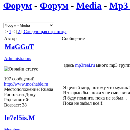
Форум
-
Форум
-
Media
-
Mp3 
>
1
< [
2
]
Следующая страница
Автор
Сообщение
MaGGoT
Administrators
здесь
mp3real.ru
много mp3 групп
197 сообщений
http://www.moshable.ru
Я целый мир, потому что мужик!
Местоположение: Russia
Я тварью был пока я не смог вста
Ростов-на-Дону
Я буду помнить пока не забыл...
Род занятий:
Пока не забыл всё!!!
Возраст: 38
le7el5is.M
Members