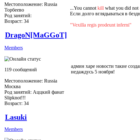
Местоположение: Russia
...You cannot
kill
what you did not
Торбеево
Если долго вглядываться в бездн
Род занятий:
Возраст: 34
"Vexilla regis prodeunt inferni"
DragoN[MaGGoT]
Members
админ харе новости такие созда
119 сообщений
недаждусь 5 ноября!
Местоположение: Russia
Москва
Род занятий: Аццкий фанат
Slipknot!!!
Возраст: 34
Slipknot Fan [MaGGoT]
Lasuki
Members