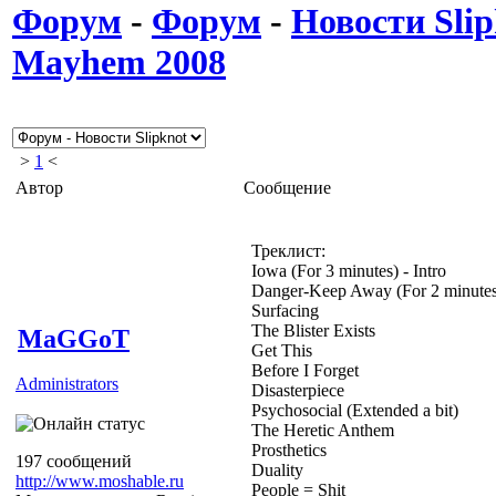
Форум
-
Форум
-
Новости Slip
Mayhem 2008
>
1
<
Автор
Сообщение
Треклист:
Iowa (For 3 minutes) - Intro
Danger-Keep Away (For 2 minutes)
Surfacing
The Blister Exists
MaGGoT
Get This
Before I Forget
Administrators
Disasterpiece
Psychosocial (Extended a bit)
The Heretic Anthem
Prosthetics
197 сообщений
Duality
http://www.moshable.ru
People = Shit