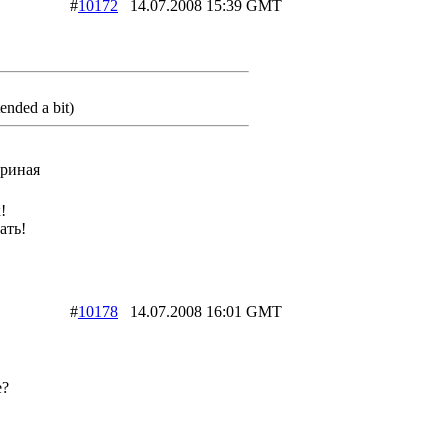
#
10172
14.07.2008 15:39 GMT
ended a bit)
ириная
!
ать!
#
10178
14.07.2008 16:01 GMT
e?