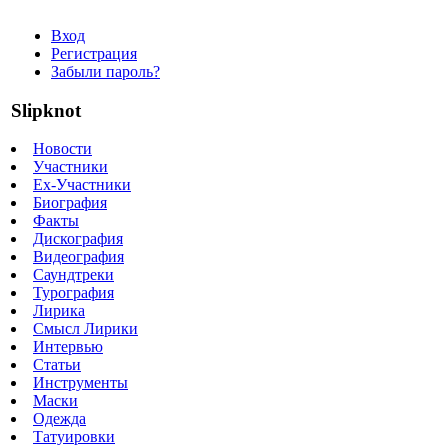
Вход
Регистрация
Забыли пароль?
Slipknot
Новости
Участники
Ex-Участники
Биография
Факты
Дискография
Видеография
Саундтреки
Турография
Лирика
Смысл Лирики
Интервью
Статьи
Инструменты
Маски
Одежда
Татуировки