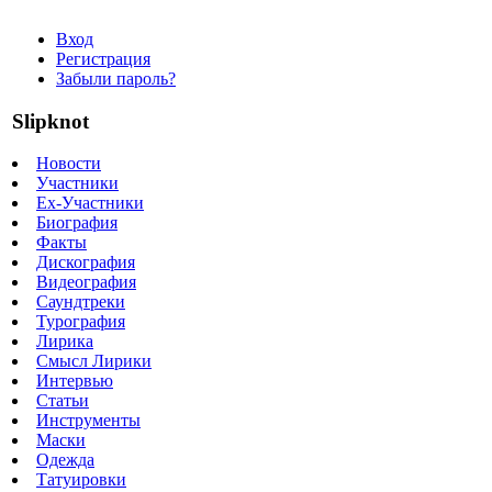
Вход
Регистрация
Забыли пароль?
Slipknot
Новости
Участники
Ex-Участники
Биография
Факты
Дискография
Видеография
Саундтреки
Турография
Лирика
Смысл Лирики
Интервью
Статьи
Инструменты
Маски
Одежда
Татуировки