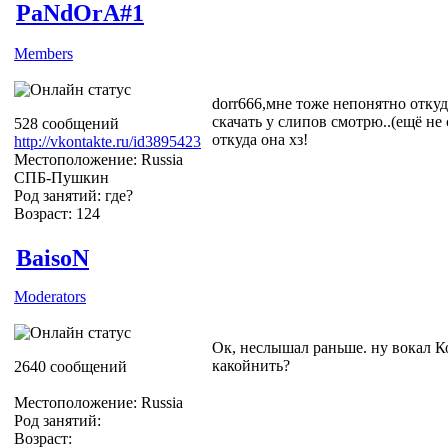
PaNdOrA#1
Members
dorr666,мне тоже непонятно откуда
скачать у слипов смотрю..(ещё не с
528 сообщений
откуда она хз!
http://vkontakte.ru/id3895423
Местоположение: Russia
СПБ-Пушкин
Род занятий: где?
Возраст: 124
BaisoN
Moderators
Ок, неслышал раньше. ну вокал К
какойнить?
2640 сообщений
Местоположение: Russia
Род занятий:
Возраст: