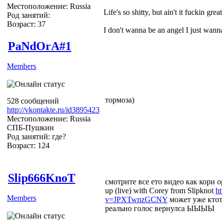
Местоположение: Russia
Life's so shitty, but ain't it fuckin grea
Род занятий:
Возраст: 37
I don't wanna be an angel I just wa
PaNdOrA#1
Members
тормоза)
528 сообщений
http://vkontakte.ru/id3895423
Местоположение: Russia
СПБ-Пушкин
Род занятий: где?
Возраст: 124
Slip666KnoT
смотрите все ето видео как кори ор
up (live) with Corey from Slipknot
h
Members
v=JPXTwnzGCNY
может уже ктот
реально голос вернулса ЫЫЫЫ