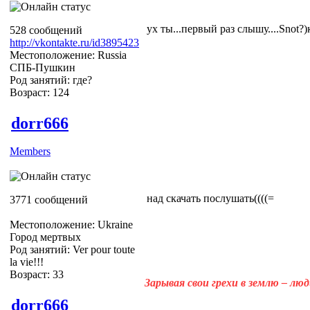
ух ты...первый раз слышу....Snot?)
528 сообщений
http://vkontakte.ru/id3895423
Местоположение: Russia
СПБ-Пушкин
Род занятий: где?
Возраст: 124
dorr666
Members
над скачать послушать((((=
3771 сообщений
Местоположение: Ukraine
Город мертвых
Род занятий: Ver pour toute
la vie!!!
Возраст: 33
Зарывая свои грехи в землю – лю
dorr666