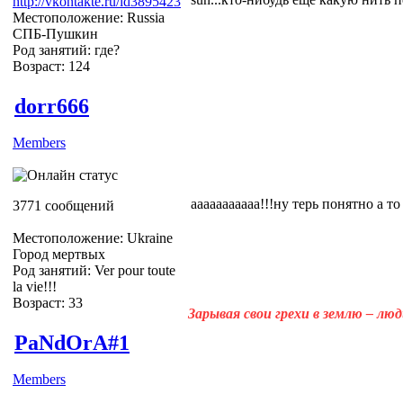
http://vkontakte.ru/id3895423
Местоположение: Russia
СПБ-Пушкин
Род занятий: где?
Возраст: 124
dorr666
Members
ааааааааааа!!!ну терь понятно а т
3771 сообщений
Местоположение: Ukraine
Город мертвых
Род занятий: Ver pour toute
la vie!!!
Возраст: 33
Зарывая свои грехи в землю – лю
PaNdOrA#1
Members