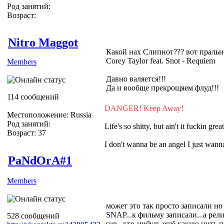
Род занятий:
Возраст:
Nitro Maggot
Какой нах Слипнот??? вот пральн
Corey Taylor feat. Snot - Requiem
Members
Давно валяется!!!
Да и вообще прекрощяем флуд!!!
114 сообщений
DANGER! Keep Away!
Местоположение: Russia
Род занятий:
Life's so shitty, but ain't it fuckin grea
Возраст: 37
I don't wanna be an angel I just wa
PaNdOrA#1
Members
может это так просто записали но 
SNAP...к фильму записали...а релиз
528 сообщений
sun...кто-нибудь ещё какую нить 