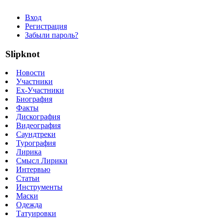
Вход
Регистрация
Забыли пароль?
Slipknot
Новости
Участники
Ex-Участники
Биография
Факты
Дискография
Видеография
Саундтреки
Турография
Лирика
Смысл Лирики
Интервью
Статьи
Инструменты
Маски
Одежда
Татуировки