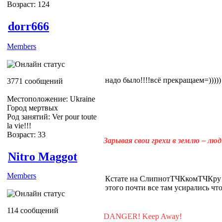
Возраст: 124
dorr666
Members
надо было!!!!всё прекращаем=)))))
3771 сообщений
Местоположение: Ukraine
Город мертвых
Род занятий: Ver pour toute
la vie!!!
Возраст: 33
Зарывая свои грехи в землю – лю
Nitro Maggot
Members
Кстате на СлипнотТЧКкомТЧКру в
этого почти все там усирались что 
114 сообщений
DANGER! Keep Away!