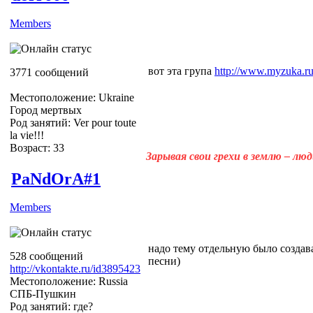
Members
вот эта група
http://www.myzuka.ru/
3771 сообщений
Местоположение: Ukraine
Город мертвых
Род занятий: Ver pour toute
la vie!!!
Возраст: 33
Зарывая свои грехи в землю – лю
PaNdOrA#1
Members
надо тему отдельную было создава
528 сообщений
песни)
http://vkontakte.ru/id3895423
Местоположение: Russia
СПБ-Пушкин
Род занятий: где?