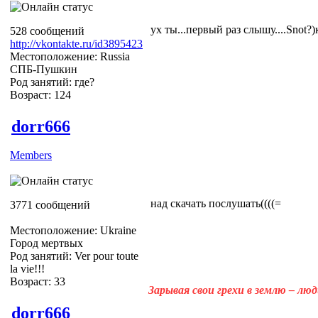
ух ты...первый раз слышу....Snot?)
528 сообщений
http://vkontakte.ru/id3895423
Местоположение: Russia
СПБ-Пушкин
Род занятий: где?
Возраст: 124
dorr666
Members
над скачать послушать((((=
3771 сообщений
Местоположение: Ukraine
Город мертвых
Род занятий: Ver pour toute
la vie!!!
Возраст: 33
Зарывая свои грехи в землю – лю
dorr666