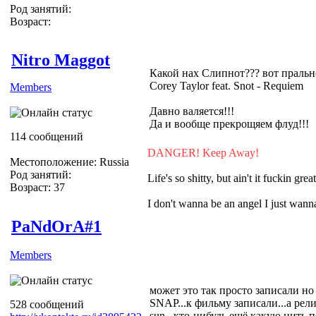
Род занятий:
Возраст:
Nitro Maggot
Какой нах Слипнот??? вот пральн
Corey Taylor feat. Snot - Requiem
Members
Давно валяется!!!
Да и вообще прекрощяем флуд!!!
114 сообщений
DANGER! Keep Away!
Местоположение: Russia
Род занятий:
Life's so shitty, but ain't it fuckin grea
Возраст: 37
I don't wanna be an angel I just wa
PaNdOrA#1
Members
может это так просто записали но 
SNAP...к фильму записали...а релиз
528 сообщений
sun...кто-нибудь ещё какую нить 