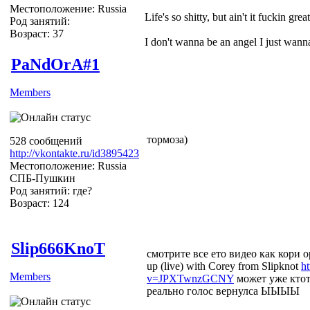
Местоположение: Russia
Life's so shitty, but ain't it fuckin grea
Род занятий:
Возраст: 37
I don't wanna be an angel I just wa
PaNdOrA#1
Members
тормоза)
528 сообщений
http://vkontakte.ru/id3895423
Местоположение: Russia
СПБ-Пушкин
Род занятий: где?
Возраст: 124
Slip666KnoT
смотрите все ето видео как кори ор
up (live) with Corey from Slipknot
h
Members
v=JPXTwnzGCNY
может уже ктот
реально голос вернулса ЫЫЫЫ