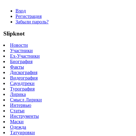
Вход
Регистрация
Забыли пароль?
Slipknot
Новости
Участники
Ex-Участники
Биография
Факты
Дискография
Видеография
Саундтреки
Турография
Лирика
Смысл Лирики
Интервью
Статьи
Инструменты
Маски
Одежда
Татуировки