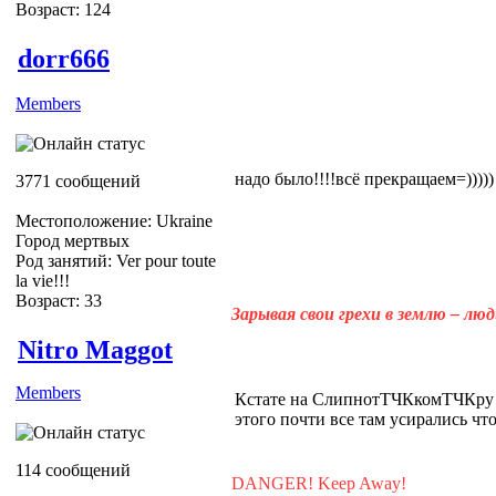
Возраст: 124
dorr666
Members
надо было!!!!всё прекращаем=)))))
3771 сообщений
Местоположение: Ukraine
Город мертвых
Род занятий: Ver pour toute
la vie!!!
Возраст: 33
Зарывая свои грехи в землю – лю
Nitro Maggot
Members
Кстате на СлипнотТЧКкомТЧКру в
этого почти все там усирались что 
114 сообщений
DANGER! Keep Away!