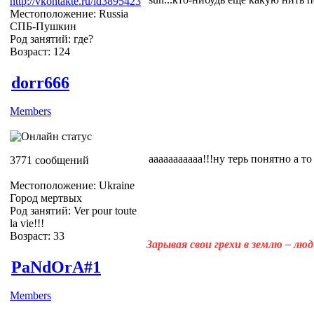
http://vkontakte.ru/id3895423
Местоположение: Russia
СПБ-Пушкин
Род занятий: где?
Возраст: 124
dorr666
Members
ааааааааааа!!!ну терь понятно а т
3771 сообщений
Местоположение: Ukraine
Город мертвых
Род занятий: Ver pour toute
la vie!!!
Возраст: 33
Зарывая свои грехи в землю – лю
PaNdOrA#1
Members