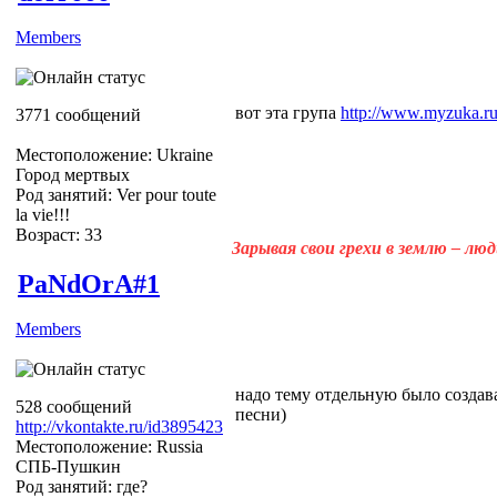
Members
вот эта група
http://www.myzuka.ru/
3771 сообщений
Местоположение: Ukraine
Город мертвых
Род занятий: Ver pour toute
la vie!!!
Возраст: 33
Зарывая свои грехи в землю – лю
PaNdOrA#1
Members
надо тему отдельную было создава
528 сообщений
песни)
http://vkontakte.ru/id3895423
Местоположение: Russia
СПБ-Пушкин
Род занятий: где?