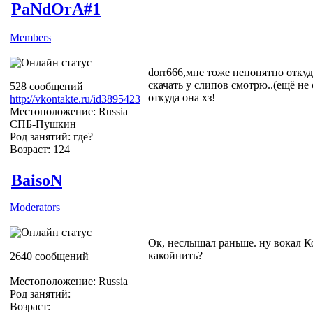
PaNdOrA#1
Members
dorr666,мне тоже непонятно откуда
скачать у слипов смотрю..(ещё не с
528 сообщений
откуда она хз!
http://vkontakte.ru/id3895423
Местоположение: Russia
СПБ-Пушкин
Род занятий: где?
Возраст: 124
BaisoN
Moderators
Ок, неслышал раньше. ну вокал К
какойнить?
2640 сообщений
Местоположение: Russia
Род занятий:
Возраст: