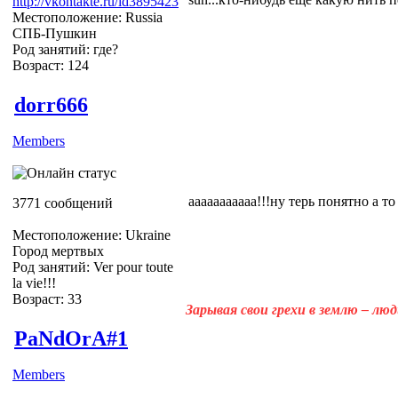
http://vkontakte.ru/id3895423
Местоположение: Russia
СПБ-Пушкин
Род занятий: где?
Возраст: 124
dorr666
Members
ааааааааааа!!!ну терь понятно а т
3771 сообщений
Местоположение: Ukraine
Город мертвых
Род занятий: Ver pour toute
la vie!!!
Возраст: 33
Зарывая свои грехи в землю – лю
PaNdOrA#1
Members