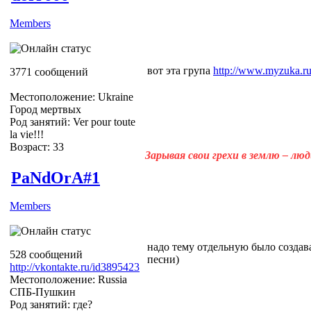
Members
вот эта група
http://www.myzuka.ru/
3771 сообщений
Местоположение: Ukraine
Город мертвых
Род занятий: Ver pour toute
la vie!!!
Возраст: 33
Зарывая свои грехи в землю – лю
PaNdOrA#1
Members
надо тему отдельную было создава
528 сообщений
песни)
http://vkontakte.ru/id3895423
Местоположение: Russia
СПБ-Пушкин
Род занятий: где?