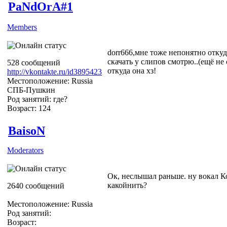
PaNdOrA#1
Members
dorr666,мне тоже непонятно откуда
скачать у слипов смотрю..(ещё не с
528 сообщений
откуда она хз!
http://vkontakte.ru/id3895423
Местоположение: Russia
СПБ-Пушкин
Род занятий: где?
Возраст: 124
BaisoN
Moderators
Ок, неслышал раньше. ну вокал К
какойнить?
2640 сообщений
Местоположение: Russia
Род занятий:
Возраст: