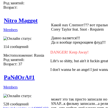
Род занятий:
Возраст:
Nitro Maggot
Какой нах Слипнот??? вот пральн
Corey Taylor feat. Snot - Requiem
Members
Давно валяется!!!
Да и вообще прекрощяем флуд!!!
114 сообщений
DANGER! Keep Away!
Местоположение: Russia
Род занятий:
Life's so shitty, but ain't it fuckin grea
Возраст: 37
I don't wanna be an angel I just wa
PaNdOrA#1
Members
может это так просто записали но 
SNAP...к фильму записали...а релиз
528 сообщений
sun...кто-нибудь ещё какую нить 