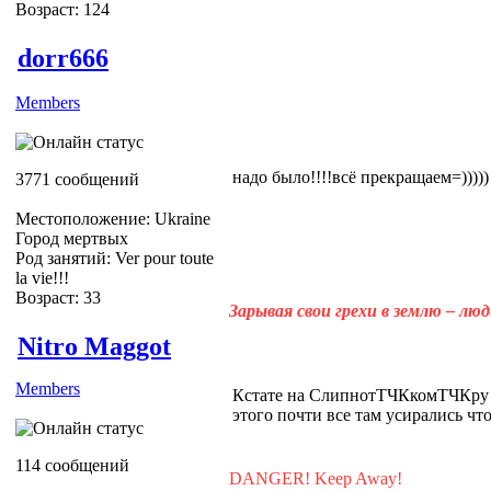
Возраст: 124
dorr666
Members
надо было!!!!всё прекращаем=)))))
3771 сообщений
Местоположение: Ukraine
Город мертвых
Род занятий: Ver pour toute
la vie!!!
Возраст: 33
Зарывая свои грехи в землю – лю
Nitro Maggot
Members
Кстате на СлипнотТЧКкомТЧКру в
этого почти все там усирались что 
114 сообщений
DANGER! Keep Away!