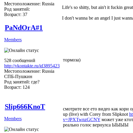
Местоположение: Russia
Life's so shitty, but ain't it fuckin grea
Род занятий:
Возраст: 37
I don't wanna be an angel I just wa
PaNdOrA#1
Members
тормоза)
528 сообщений
http://vkontakte.ru/id3895423
Местоположение: Russia
СПБ-Пушкин
Род занятий: где?
Возраст: 124
Slip666KnoT
смотрите все ето видео как кори ор
up (live) with Corey from Slipknot
h
Members
v=JPXTwnzGCNY
может уже ктот
реально голос вернулса ЫЫЫЫ