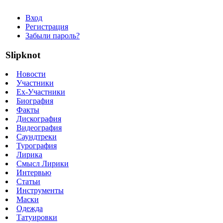
Вход
Регистрация
Забыли пароль?
Slipknot
Новости
Участники
Ex-Участники
Биография
Факты
Дискография
Видеография
Саундтреки
Турография
Лирика
Смысл Лирики
Интервью
Статьи
Инструменты
Маски
Одежда
Татуировки