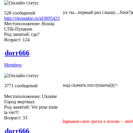
ух ты...первый раз слышу....Snot?)
528 сообщений
http://vkontakte.ru/id3895423
Местоположение: Russia
СПБ-Пушкин
Род занятий: где?
Возраст: 124
dorr666
Members
над скачать послушать((((=
3771 сообщений
Местоположение: Ukraine
Город мертвых
Род занятий: Ver pour toute
la vie!!!
Возраст: 33
Зарывая свои грехи в землю – лю
dorr666