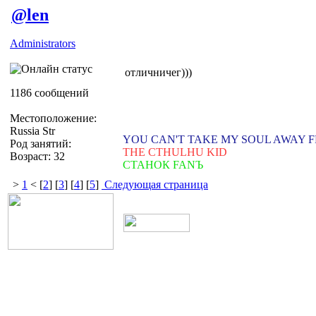
@len
Administrators
отличничег)))
1186 сообщений
Местоположение:
Russia Str
YOU CAN'T TAKE MY SOUL AWAY 
Род занятий:
THE CTHULHU KID
Возраст: 32
СТАНОК FANЪ
>
1
< [
2
] [
3
] [
4
] [
5
]
Следующая страница