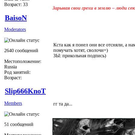
Возраст: 33
Зарывая свои грехи в землю – люди с
BaisoN
Moderators
Кста как я понел они все отсняли, а н
помучать хотят, сволочи=)
2640 сообщений
ЗЫ: прикольная подпись)
Местоположение:
Russia
Род занятий:
Возраст:
Slip666KnoT
Members
гг та да...
51 сообщений