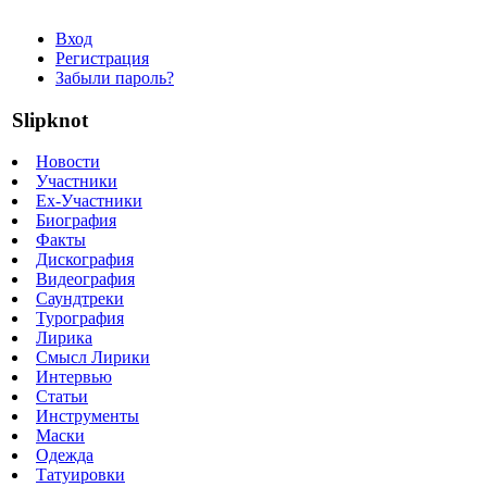
Вход
Регистрация
Забыли пароль?
Slipknot
Новости
Участники
Ex-Участники
Биография
Факты
Дискография
Видеография
Саундтреки
Турография
Лирика
Смысл Лирики
Интервью
Статьи
Инструменты
Маски
Одежда
Татуировки