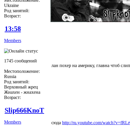
Местоположение:
Ukraine
Род занятий:
Возраст:
13:58
Members
1745 сообщений
лан похер на америку, главна чтоб сли
Местоположение:
Russia
Род занятий:
Верховный жрец
Жнахен - жнахена
Возраст:
Slip666KnoT
Members
сюда
http://ru.youtube.com/watch?v=fRL