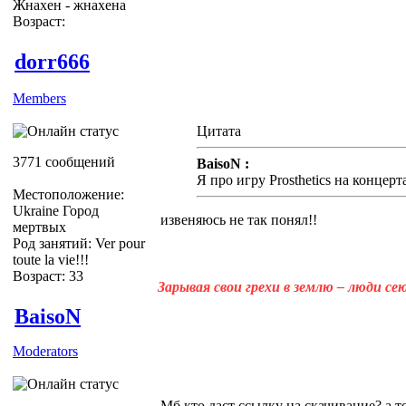
Жнахен - жнахена
Возраст:
dorr666
Members
Цитата
3771 сообщений
BaisoN :
Я про игру Prosthetics на концерт
Местоположение:
Ukraine Город
извеняюсь не так понял!!
мертвых
Род занятий: Ver pour
toute la vie!!!
Возраст: 33
Зарывая свои грехи в землю – люди с
BaisoN
Moderators
Мб кто даст ссылку на скачивание? а т