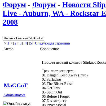
Форум
-
Форум
-
Новости Slip
Live - Auburn, WA - Rockstar
2008
>
1
< [
2
] [
3
] [
4
] [
5
]
Следующая страница
Автор
Сообщение
Прошел первый концерт Slipknot Rocks
Трек лист концерта:
01.Danger, Keep Away (Intro)
02.Surfacing
03.The Blister Exists
MaGGoT
04.Get This
05.Spit it Out
Administrators
06.Before I Forget
07.Disasterpiece
08.Psychosocial