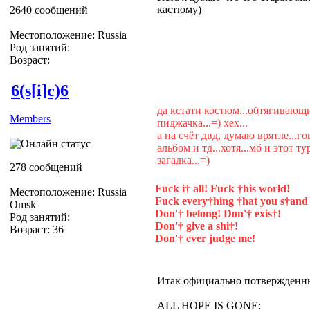
кастюму)
2640 сообщений
Местоположение: Russia
Род занятий:
Возраст:
6(s[i]c)6
да кстати костюм...обтягивающи
Members
пиджачка...=) хех...
а на счёт двд, думаю врятле...г
альбом и тд...хотя...мб и этот ту
загадка...=)
278 сообщений
Fuck i† all! Fuck †his world!
Местоположение: Russia
Fuck every†hing †hat you s†and 
Omsk
Don'† belong! Don'† exis†!
Род занятий:
Don'† give a shi†!
Возраст: 36
Don'† ever judge me!
Итак официально потвержденны
ALL HOPE IS GONE: