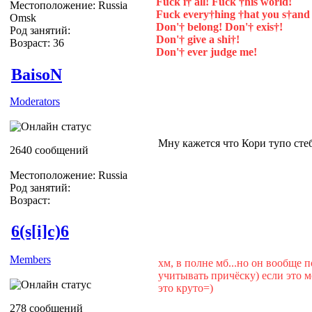
Fuck i† all! Fuck †his world!
Местоположение: Russia
Fuck every†hing †hat you s†and 
Omsk
Don'† belong! Don'† exis†!
Род занятий:
Don'† give a shi†!
Возраст: 36
Don'† ever judge me!
BaisoN
Moderators
Мну кажется что Кори тупо стеб
2640 сообщений
Местоположение: Russia
Род занятий:
Возраст:
6(s[i]c)6
Members
хм, в полне мб...но он вообще 
учитывать причёску) если это м
это круто=)
278 сообщений