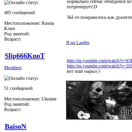
нормально сейчас обойдемся хот
потренирует:D
485 сообщений
ЗЫ оч понравилось как дуалити
Местоположение: Russia
Клин
Род занятий:
Возраст:
Я на Lastfm
Slip666KnoT
http://ru.youtube.com/watch?v=
http://ru.youtube.com/watch?v
Members
вот ишё нарыл )
51 сообщений
Местоположение: Ukraine
Род занятий:
Возраст:
BaisoN