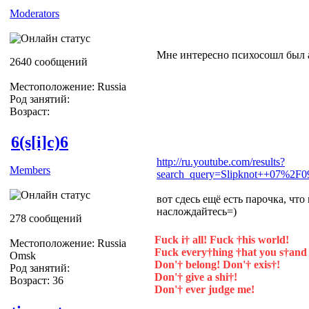
Moderators
Мне интересно психосошл был 
2640 сообщений
Местоположение: Russia
Род занятий:
Возраст:
6(s[i]c)6
http://ru.youtube.com/results?
Members
search_query=Slipknot++07%2F
вот сдесь ещё есть парочка, что
наслождайтесь=)
278 сообщений
Fuck i† all! Fuck †his world!
Местоположение: Russia
Fuck every†hing †hat you s†and 
Omsk
Don'† belong! Don'† exis†!
Род занятий:
Don'† give a shi†!
Возраст: 36
Don'† ever judge me!