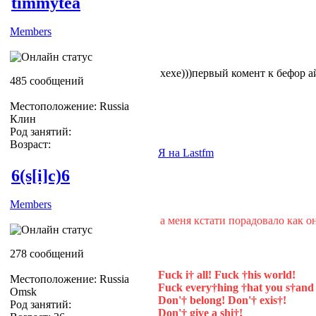
timmytea
Members
хехе)))первый комент к бефор ай
485 сообщений
Местоположение: Russia
Клин
Род занятий:
Возраст:
Я на Lastfm
6(s[i]c)6
Members
а меня кстати порадовало как о
278 сообщений
Fuck i† all! Fuck †his world!
Местоположение: Russia
Fuck every†hing †hat you s†and 
Omsk
Don'† belong! Don'† exis†!
Род занятий:
Don'† give a shi†!