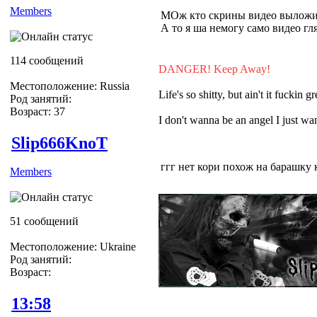
Members
МОж кто скрины видео выложит
А то я ша немогу само видео гля
114 сообщений
DANGER! Keep Away!
Местоположение: Russia
Life's so shitty, but ain't it fuckin gr
Род занятий:
Возраст: 37
I don't wanna be an angel I just 
Slip666KnoT
ггг нет кори похож на барашку 
Members
51 сообщений
Местоположение: Ukraine
Род занятий:
Возраст:
13:58