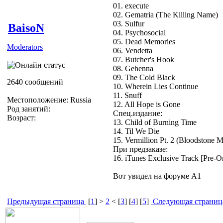
01. execute
02. Gematria (The Killing Name)
03. Sulfur
BaisoN
04. Psychosocial
05. Dead Memories
Moderators
06. Vendetta
07. Butcher's Hook
08. Gehenna
09. The Cold Black
2640 сообщений
10. Wherein Lies Continue
11. Snuff
Местоположение: Russia
12. All Hope is Gone
Род занятий:
Спец.издание:
Возраст:
13. Child of Burning Time
14. Til We Die
15. Vermillion Pt. 2 (Bloodstone M
При предзаказе:
16. iTunes Exclusive Track [Pre-O
Вот увидел на форуме А1
Предыдущая страница
[
1
] >
2
< [
3
] [
4
] [
5
]
Следующая страниц