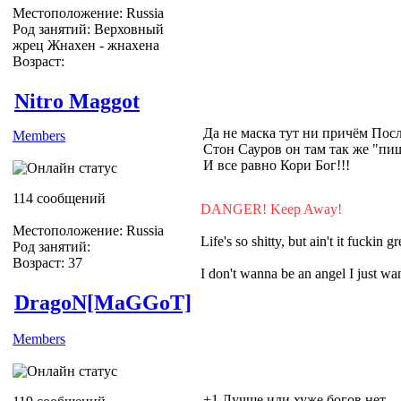
Местоположение: Russia
Род занятий: Верховный
жрец Жнахен - жнахена
Возраст:
Nitro Maggot
Да не маска тут ни причём Пос
Members
Стон Сауров он там так же "пищ
И все равно Кори Бог!!!
114 сообщений
DANGER! Keep Away!
Местоположение: Russia
Life's so shitty, but ain't it fuckin gr
Род занятий:
Возраст: 37
I don't wanna be an angel I just 
DragoN[MaGGoT]
Members
+1 Лучше или хуже богов нет