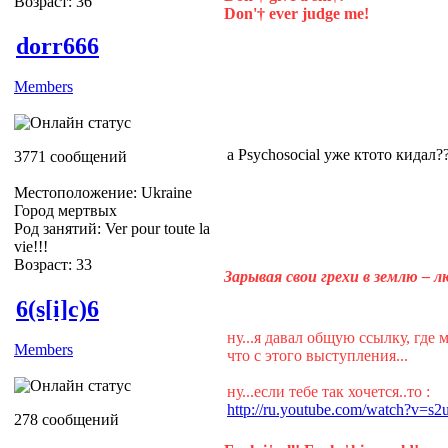
Возраст: 36
Don'† ever judge me!
dorr666
Members
а Psychosocial уже ктото кидал?
3771 сообщений
Местоположение: Ukraine
Город мертвых
Род занятий: Ver pour toute la
vie!!!
Возраст: 33
Зарывая свои грехи в землю – 
6(s[i]c)6
ну...я давал общую ссылку, где 
Members
что с этого выступления...
ну...если тебе так хочется..то :
http://ru.youtube.com/watch?v=
278 сообщений