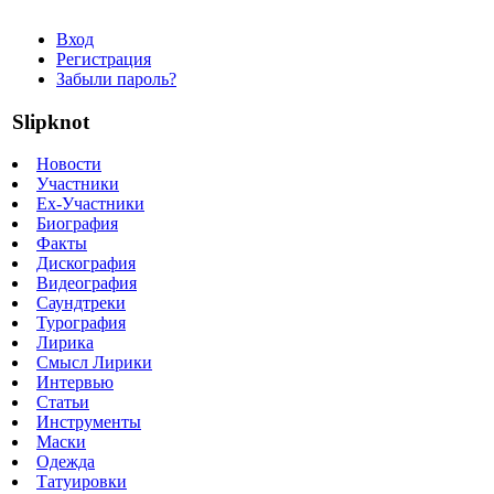
Вход
Регистрация
Забыли пароль?
Slipknot
Новости
Участники
Ex-Участники
Биография
Факты
Дискография
Видеография
Саундтреки
Турография
Лирика
Смысл Лирики
Интервью
Статьи
Инструменты
Маски
Одежда
Татуировки