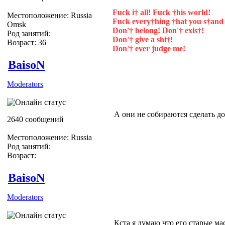
Fuck i† all! Fuck †his world!
Местоположение: Russia
Fuck every†hing †hat you s†and 
Omsk
Don'† belong! Don'† exis†!
Род занятий:
Don'† give a shi†!
Возраст: 36
Don'† ever judge me!
BaisoN
Moderators
А они не собираются сделать д
2640 сообщений
Местоположение: Russia
Род занятий:
Возраст:
BaisoN
Moderators
Кста я думаю что его старые м