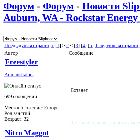
Форум
-
Форум
-
Новости Slip
Auburn, WA - Rockstar Energ
Предыдущая страница
[
1
] >
2
< [
3
] [
4
] [
5
]
Следующая страниц
Автор
Сообщение
Freestyler
Administrators
Ботанег
699 сообщений
Местоположение: Europe
Род занятий:
Возраст: 32
Я не злой человек, просто у мен
Nitro Maggot