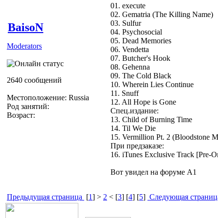
01. execute
02. Gematria (The Killing Name)
03. Sulfur
BaisoN
04. Psychosocial
05. Dead Memories
Moderators
06. Vendetta
07. Butcher's Hook
08. Gehenna
09. The Cold Black
2640 сообщений
10. Wherein Lies Continue
11. Snuff
Местоположение: Russia
12. All Hope is Gone
Род занятий:
Спец.издание:
Возраст:
13. Child of Burning Time
14. Til We Die
15. Vermillion Pt. 2 (Bloodstone M
При предзаказе:
16. iTunes Exclusive Track [Pre-O
Вот увидел на форуме А1
Предыдущая страница
[
1
] >
2
< [
3
] [
4
] [
5
]
Следующая страниц