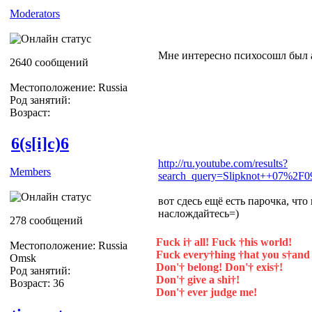
Moderators
Мне интересно психосошл был 
2640 сообщений
Местоположение: Russia
Род занятий:
Возраст:
6(s[i]c)6
http://ru.youtube.com/results?
Members
search_query=Slipknot++07%2F
вот сдесь ещё есть парочка, что
наслождайтесь=)
278 сообщений
Fuck i† all! Fuck †his world!
Местоположение: Russia
Fuck every†hing †hat you s†and 
Omsk
Don'† belong! Don'† exis†!
Род занятий:
Don'† give a shi†!
Возраст: 36
Don'† ever judge me!