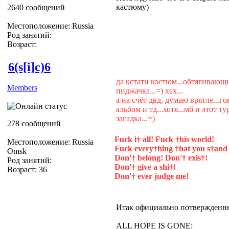
кастюму)
2640 сообщений
Местоположение: Russia
Род занятий:
Возраст:
6(s[i]c)6
да кстати костюм...обтягивающи
Members
пиджачка...=) хех...
а на счёт двд, думаю врятле...г
альбом и тд...хотя...мб и этот ту
загадка...=)
278 сообщений
Fuck i† all! Fuck †his world!
Местоположение: Russia
Fuck every†hing †hat you s†and 
Omsk
Don'† belong! Don'† exis†!
Род занятий:
Don'† give a shi†!
Возраст: 36
Don'† ever judge me!
Итак официально потвержденны
ALL HOPE IS GONE: