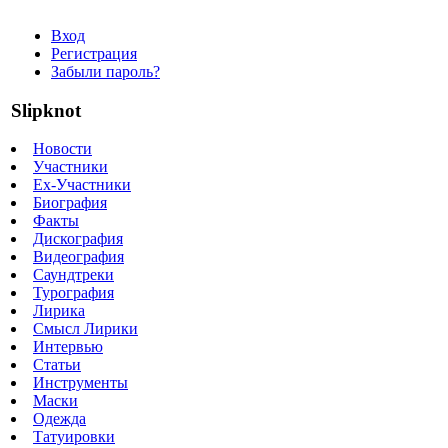
Вход
Регистрация
Забыли пароль?
Slipknot
Новости
Участники
Ex-Участники
Биография
Факты
Дискография
Видеография
Саундтреки
Турография
Лирика
Смысл Лирики
Интервью
Статьи
Инструменты
Маски
Одежда
Татуировки