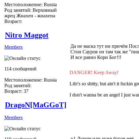
Местоположение: Russia
Род занятий: Верховный
жрец Жнахен - жнахена
Возраст:
Nitro Maggot
Да не маска тут ни причём Пос
Members
Стон Сауров он там так же "пищ
И все равно Кори Бог!!!
114 сообщений
DANGER! Keep Away!
Местоположение: Russia
Life's so shitty, but ain't it fuckin gr
Род занятий:
Возраст: 37
I don't wanna be an angel I just 
DragoN[MaGGoT]
Members
+1 Лучше или хуже богов нет