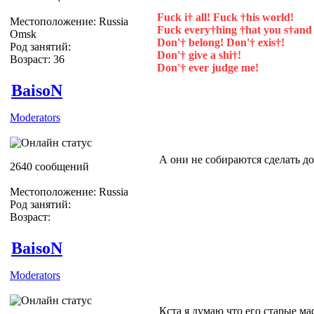
Fuck i† all! Fuck †his world!
Местоположение: Russia
Fuck every†hing †hat you s†and 
Omsk
Don'† belong! Don'† exis†!
Род занятий:
Don'† give a shi†!
Возраст: 36
Don'† ever judge me!
BaisoN
Moderators
А они не собираются сделать д
2640 сообщений
Местоположение: Russia
Род занятий:
Возраст:
BaisoN
Moderators
Кста я думаю что его старые м