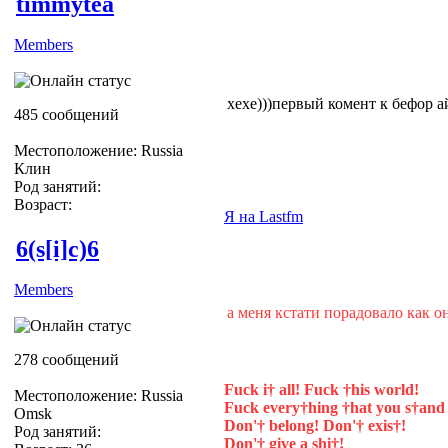
timmytea
Members
хехе)))первый комент к бефор ай
485 сообщений
Местоположение: Russia
Клин
Род занятий:
Возраст:
Я на Lastfm
6(s[i]c)6
Members
а меня кстати порадовало как о
278 сообщений
Fuck i† all! Fuck †his world!
Местоположение: Russia
Fuck every†hing †hat you s†and 
Omsk
Don'† belong! Don'† exis†!
Род занятий:
Don'† give a shi†!