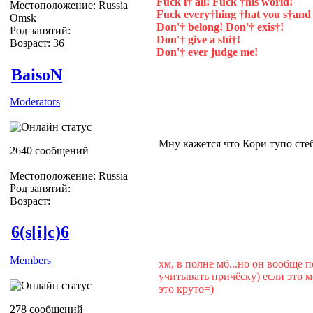
Fuck i† all! Fuck †his world!
Местоположение: Russia
Fuck every†hing †hat you s†and 
Omsk
Don'† belong! Don'† exis†!
Род занятий:
Don'† give a shi†!
Возраст: 36
Don'† ever judge me!
BaisoN
Moderators
Мну кажется что Кори тупо стеб
2640 сообщений
Местоположение: Russia
Род занятий:
Возраст:
6(s[i]c)6
Members
хм, в полне мб...но он вообще 
учитывать причёску) если это м
это круто=)
278 сообщений