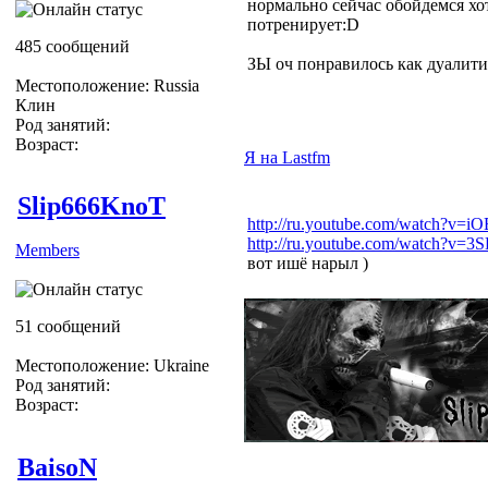
нормально сейчас обойдемся хот
потренирует:D
485 сообщений
ЗЫ оч понравилось как дуалити
Местоположение: Russia
Клин
Род занятий:
Возраст:
Я на Lastfm
Slip666KnoT
http://ru.youtube.com/watch?v=
http://ru.youtube.com/watch?v
Members
вот ишё нарыл )
51 сообщений
Местоположение: Ukraine
Род занятий:
Возраст:
BaisoN