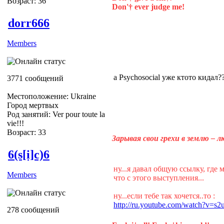
Возраст: 36
Don'† ever judge me!
dorr666
Members
а Psychosocial уже ктото кидал?
3771 сообщений
Местоположение: Ukraine
Город мертвых
Род занятий: Ver pour toute la
vie!!!
Возраст: 33
Зарывая свои грехи в землю – 
6(s[i]c)6
ну...я давал общую ссылку, где 
Members
что с этого выступления...
ну...если тебе так хочется..то :
http://ru.youtube.com/watch?v=
278 сообщений