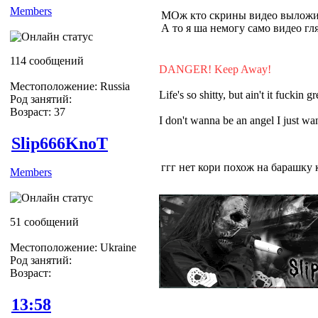
Members
МОж кто скрины видео выложит
А то я ша немогу само видео гля
114 сообщений
DANGER! Keep Away!
Местоположение: Russia
Life's so shitty, but ain't it fuckin gr
Род занятий:
Возраст: 37
I don't wanna be an angel I just 
Slip666KnoT
ггг нет кори похож на барашку 
Members
51 сообщений
Местоположение: Ukraine
Род занятий:
Возраст:
13:58