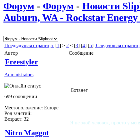
Форум
-
Форум
-
Новости Slip
Auburn, WA - Rockstar Energ
Предыдущая страница
[
1
] >
2
< [
3
] [
4
] [
5
]
Следующая страниц
Автор
Сообщение
Freestyler
Administrators
Ботанег
699 сообщений
Местоположение: Europe
Род занятий:
Возраст: 32
Я не злой человек, просто у мен
Nitro Maggot