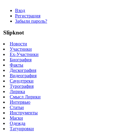
Вход
Регистрация
Забыли пароль?
Slipknot
Новости
Участники
Ex-Участники
Биография
Факты
Дискография
Видеография
Саундтреки
Турография
Лирика
Смысл Лирики
Интервью
Статьи
Инструменты
Маски
Одежда
Татуировки