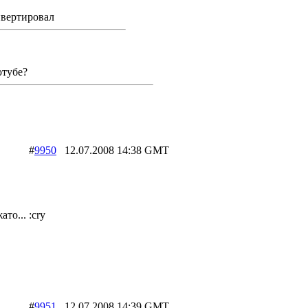
нвертировал
ютубе?
#
9950
12.07.2008 14:38 GMT
то... :cry
#
9951
12.07.2008 14:39 GMT