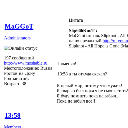
Цитата
MaGGoT
Slip666KnoT :
MaGGot иправь Slipknot - All 
Administrators
нашол реальный
http://ru.yo
Slipknot - All Hope is Gone (Ma
197 сообщений
http://www.moshable.ru
Поменял!
Местоположение: Russia
Ростов-на-Дону
13:58 а ты откуда скачал?
Род занятий:
Возраст: 38
Я целый мир, потому что мужик!
Я тварью был пока я не смог встать!
Я буду помнить пока не забыл...
Пока не забыл всё!!!
13:58
Members