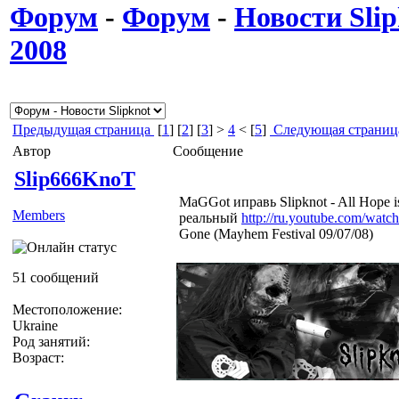
Форум
-
Форум
-
Новости Slip
2008
Предыдущая страница
[
1
] [
2
] [
3
] >
4
< [
5
]
Следующая страниц
Автор
Сообщение
Slip666KnoT
MaGGot иправь Slipknot - All Hope i
Members
реальный
http://ru.youtube.com/wat
Gone (Mayhem Festival 09/07/08)
51 сообщений
Местоположение:
Ukraine
Род занятий:
Возраст: