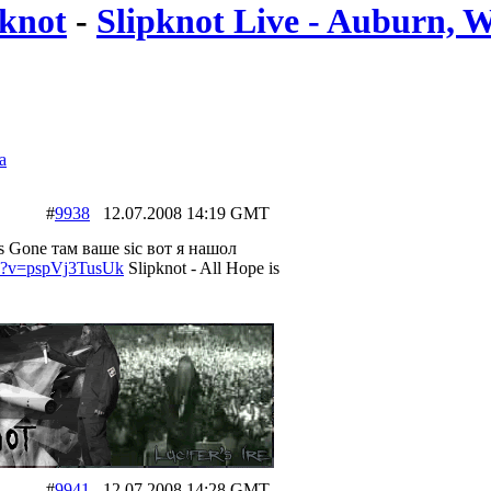
knot
-
Slipknot Live - Auburn,
а
#
9938
12.07.2008 14:19 GMT
s Gone там ваше sic вот я нашол
ch?v=pspVj3TusUk
Slipknot - All Hope is
#
9941
12.07.2008 14:28 GMT