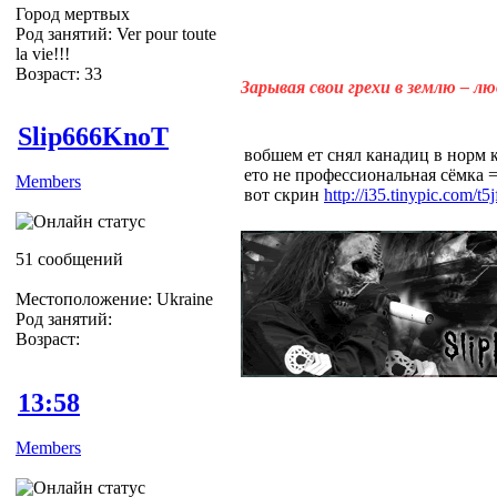
Город мертвых
Род занятий: Ver pour toute
la vie!!!
Возраст: 33
Зарывая свои грехи в землю – л
Slip666KnoT
вобшем ет снял канадиц в норм к
ето не профессиональная сёмка =
Members
вот скрин
http://i35.tinypic.com/t5j
51 сообщений
Местоположение: Ukraine
Род занятий:
Возраст:
13:58
Members