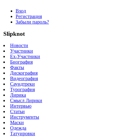
Вход
Регистрация
Забыли пароль?
Slipknot
Новости
Участники
Ex-Участники
Биография
Факты
Дискография
Видеография
Саундтреки
Турография
Лирика
Смысл Лирики
Интервью
Статьи
Инструменты
Маски
Одежда
Татуировки