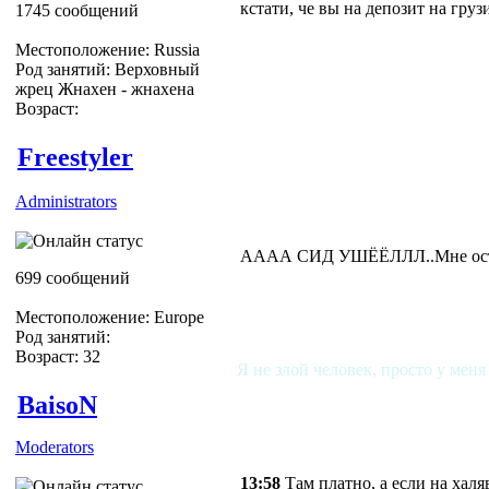
кстати, че вы на депозит на груз
1745 сообщений
Местоположение: Russia
Род занятий: Верховный
жрец Жнахен - жнахена
Возраст:
Freestyler
Administrators
АААА СИД УШЁЁЛЛЛ..Мне ост
699 сообщений
Местоположение: Europe
Род занятий:
Возраст: 32
Я не злой человек, просто у меня
BaisoN
Moderators
13:58
Там платно, а если на халя