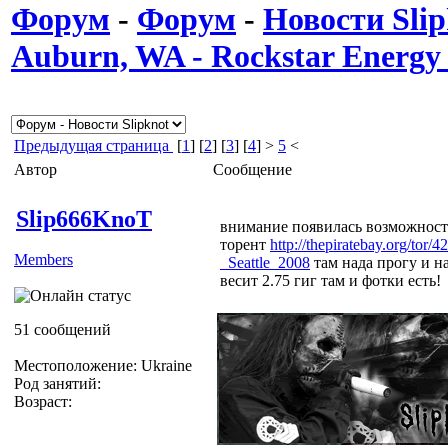
Форум
-
Форум
-
Новости Slip
Auburn, WA - Rockstar Energ
Предыдущая страница
[
1
] [
2
] [
3
] [
4
] >
5
<
Автор
Сообщение
Slip666KnoT
внимание появилась возможность
торент
http://thepiratebay.org/to
Members
_Seattle_2008
там нада прогу и на
весит 2.75 гиг там и фотки есть!
51 сообщений
Местоположение: Ukraine
Род занятий:
Возраст: