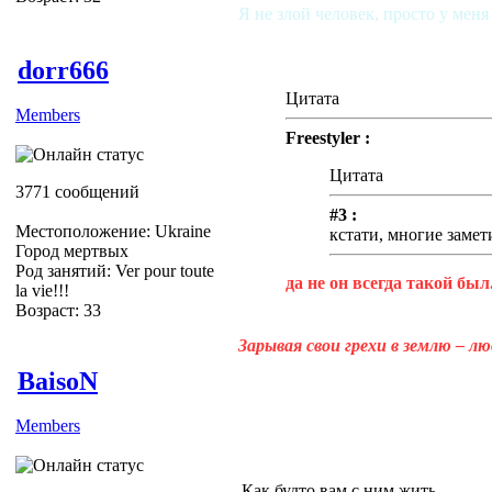
Я не злой человек, просто у меня
dorr666
Цитата
Members
Freestyler :
Цитата
3771 сообщений
#3 :
Местоположение: Ukraine
кстати, многие заме
Город мертвых
Род занятий: Ver pour toute
да не он всегда такой был...
la vie!!!
Возраст: 33
Зарывая свои грехи в землю – л
BaisoN
Members
Как будто вам с ним жить