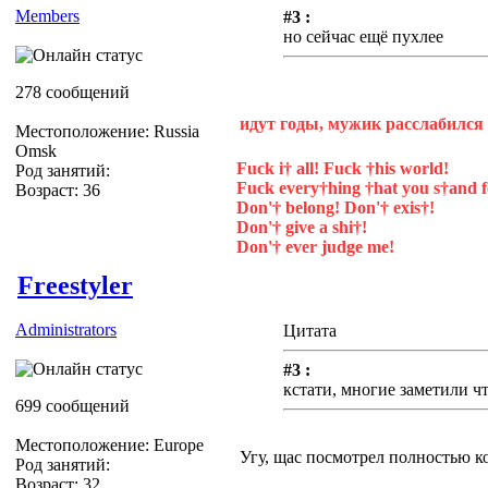
Members
#3 :
но сейчас ещё пухлее
278 сообщений
идут годы, мужик расслабился 
Местоположение: Russia
Omsk
Fuck i† all! Fuck †his world!
Род занятий:
Fuck every†hing †hat you s†and f
Возраст: 36
Don'† belong! Don'† exis†!
Don'† give a shi†!
Don'† ever judge me!
Freestyler
Administrators
Цитата
#3 :
кстати, многие заметили ч
699 сообщений
Местоположение: Europe
Угу, щас посмотрел полностью ко
Род занятий:
Возраст: 32