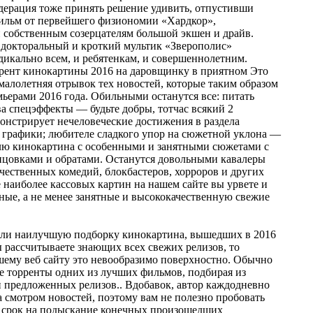
дерация тоже принять решение удивить, отпустивши
ильм от первейшего физиономии «Хардкор»,
собственным созерцателям большой экшен и драйв.
докторальный и кроткий мультик «Зверополис»
дикально всем, и ребятенкам, и совершеннолетним.
ент кинокартины 2016 на даровщинку в приятном Это
 малолетняя отрывок тех новостей, которые таким образом
ьерами 2016 года. Обильными останутся все: питать
а спецэффекты — будьте добры, тотчас всякий 2
онстрирует нечеловеческие достижения в раздела
графики; любителе сладкого упор на сюжетной уклона —
лю кинокартина с особенными и занятными сюжетами с
цовками и обратами. Останутся довольными кавалеры
чественных комедий, блокбастеров, хорроров и других
 наиболее кассовых картин на нашем сайте вы урвете и
ные, а не менее занятные и высококачественную свежие
ли наилучшую подборку кинокартина, вышедших в 2016
ы рассчитываете знающих всех свежих релизов, то
шему веб сайту это невообразимо поверхностно. Обычно
е торренты одних из лучших фильмов, подбирая из
и предложенных релизов.. Вдобавок, автор каждодневно
а смотром новостей, поэтому вам не полезно пробовать
е срок на подыскание конечных произошедших