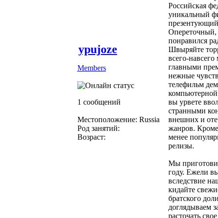
Российская фе
уникальный ф
презентующий 
Опереточный, 
понравился ра
ypujoze
Швыряйте торр
всего-навсего
главными прем
Members
нежные чувств
телефильм дем
компьютерной 
1 сообщений
вы урвете вво
странными кон
Местоположение: Russia
внешних и оте
Род занятий:
жанров. Кроме
Возраст:
менее популяр
релизы.
Мы приготови
году. Ежели в
вследствие на
кидайте свежи
братского дол
доглядываем з
расточать сво