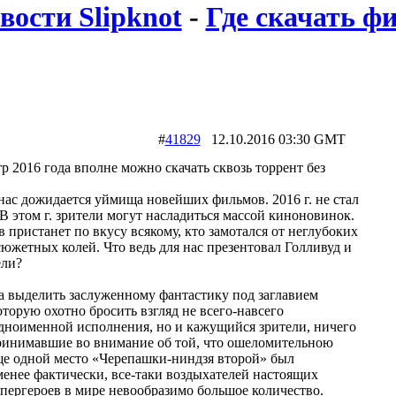
вости Slipknot
-
Где скачать ф
#
41829
12.10.2016 03:30 GMT
р 2016 года вполне можно скачать сквозь торрент без
 нас дожидается уймища новейших фильмов. 2016 г. не стал
В этом г. зрители могут насладиться массой киноновинок.
 пристанет по вкусу всякому, кто замотался от неглубоких
южетных колей. Что ведь для нас презентовал Голливуд и
ели?
а выделить заслуженному фантастику под заглавием
торую охотно бросить взгляд не всего-навсего
дноименной исполнения, но и кажущийся зрители, ничего
ринимавшие во внимание об той, что ошеломительною
е одной место «Черепашки-ниндзя второй» был
менее фактически, все-таки воздыхателей настоящих
пергероев в мире невообразимо большое количество.