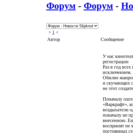
Форум
-
Форум
-
Но
>
1
<
Автор
Сообщение
У нас кинотеат
регистрации
Раз в год всех
исключением. 
Обилие жанров
и скучающих с
не этот создат
Поначалу охот
«Варкрафт», ко
воздыхатели о
поначалу не п
внесенною. Ещ
воспринят не 
постоянных су