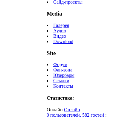
Сайд-проекты
Media
Галерея
Аудио
Видео
Download
Site
Форум
Фан-зона
Юзербары
Ссылки
Контакты
Статистика:
Онлайн
Онлайн
0 пользователей, 582 гостей
: