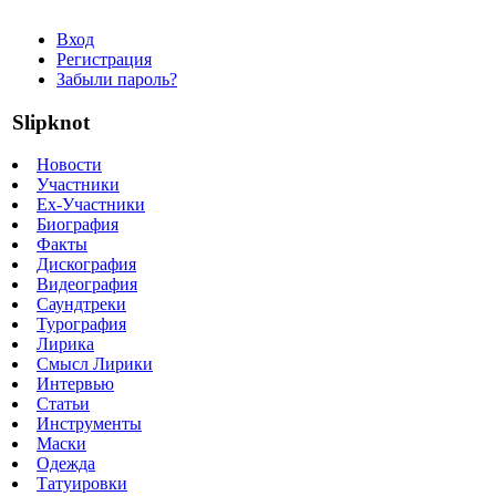
Вход
Регистрация
Забыли пароль?
Slipknot
Новости
Участники
Ex-Участники
Биография
Факты
Дискография
Видеография
Саундтреки
Турография
Лирика
Смысл Лирики
Интервью
Статьи
Инструменты
Маски
Одежда
Татуировки