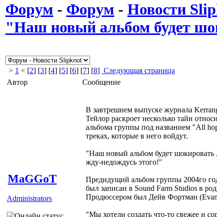
Форум
-
Форум
-
Новости Slip
"Наш новый альбом будет шо
>
1
< [
2
] [
3
] [
4
] [
5
] [
6
] [
7
] [
8
]
Следующая страница
Автор
Сообщение
В завтрешнем выпуске журнала Kerran
Тейлор раскроет несколько тайн относ
альбома группы под названием "All hop
треках, которые в него войдут.
"Наш новый альбом будет шокировать л
жду-недождусь этого!"
MaGGoT
Предидущий альбом группы 2004го года 
был записан в Sound Farm Studios в р
Продюссером был Дейв Фортман (Evanes
Administrators
"Мы хотели создать что-то свежее и со