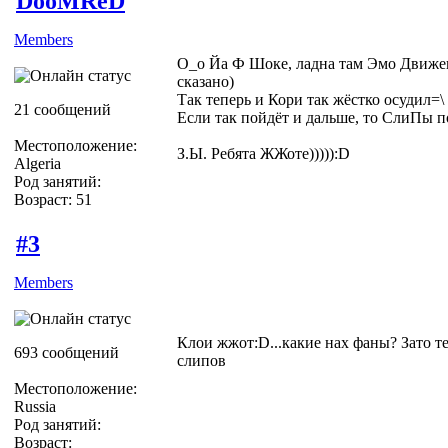
DooMReD
Members
О_о Йа Ф Шоке, ладна там Эмо Движе
сказано)
Так теперь и Кори так жёстко осудил=\
21 сообщений
Если так пойдёт и дальше, то СлиПы п
Местоположение:
З.Ы. Ребята ЖЖоте))))):D
Algeria
Род занятий:
Возраст: 51
#3
Members
Клои жжот:D...какие нах фаны? Зато те
693 сообщений
слипов
Местоположение:
Russia
Род занятий:
Возраст: