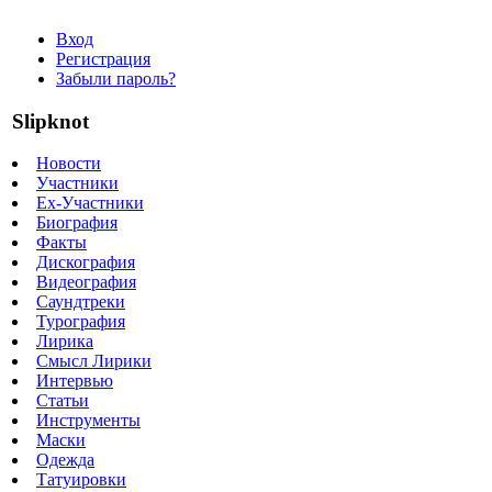
Вход
Регистрация
Забыли пароль?
Slipknot
Новости
Участники
Ex-Участники
Биография
Факты
Дискография
Видеография
Саундтреки
Турография
Лирика
Смысл Лирики
Интервью
Статьи
Инструменты
Маски
Одежда
Татуировки