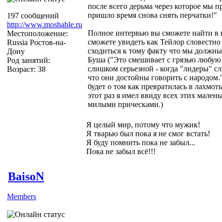
после всего дерьма через которое мы п
пришло время снова снять перчатки!"
197 сообщений
http://www.moshable.ru
Полное интервью вы сможете найти в 
Местоположение:
сможете увидеть как Тейлор словестно
Russia Ростов-на-
сходиться к тому факту что мы должны 
Дону
Буша ("Это смешивает с грязью любую
Род занятий:
слишком серьезной - когда "лидеры" 
Возраст: 38
что они достойны говорить с народом.
будет о том как превратилась в лахмот
этот раз я имел ввиду всех этих мален
милыми прическами.)
Я целый мир, потому что мужик!
Я тварью был пока я не смог встать!
Я буду помнить пока не забыл...
Пока не забыл всё!!!
BaisoN
Members