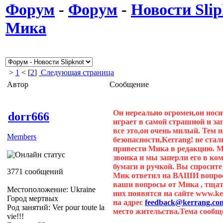
Форум
-
Форум
-
Новости Slip
Мика
>
1
< [
2
]
Следующая страница
Автор
Сообщение
Он нереально огромен,он нос
dorr666
играет в самой страшной и за
все это,он очень милый. Тем 
Members
безопасности,Kerrang! не ста
привести Мика в редакцию. М
звонка и мы заперли его в ко
бумаги и ручкой. Вы спросите
3771 сообщений
Мик ответил на ВАШИ вопросы
ваши вопросы от Мика , тщат
Местоположение: Ukraine
них появятся на сайте www.k
Город мертвых
на адрес
feedback@kerrang.co
Род занятий: Ver pour toute la
место жительства.Тема сообщ
vie!!!