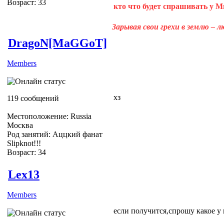
Возраст: 33
кто что будет спрашивать у 
Зарывая свои грехи в землю – 
DragoN[MaGGoT]
Members
хз
119 сообщений
Местоположение: Russia
Москва
Род занятий: Аццкий фанат
Slipknot!!!
Возраст: 34
Slipknot Fan [MaGGoT]
Lex13
Members
если получится,спрошу какое у 