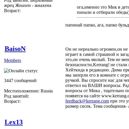
Род занятий: Верховный
жрец Жнахен - жнахена
ога,именно это Мик в дет
Возраст:
пинали и отбирали обеды))
папинай папко, ага, папко буль
BaisoN
Он не нереально огромен,он не
играет в самой страшной и зага
это,он очень милый. Тем не мен
Members
безопасности,Kerrang! не стал
Хейткида в редакцию. Дима пр
мы заперли его в комнате с ог
ручкой. Вы спросите нас для ч
3447 сообщений
ответил на ВАШИ вопросы. Ради
вопросы от Мика , тщательно п
Местоположение: Russia
появятся на сайте www.kerrang
Род занятий:
feedback@kerrang.com
при это у
Возраст:
размер сисек. Тема сообщения- 
Lex13