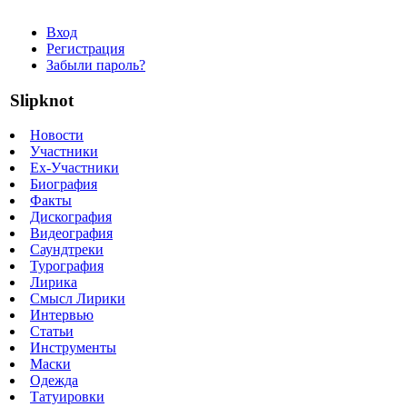
Вход
Регистрация
Забыли пароль?
Slipknot
Новости
Участники
Ex-Участники
Биография
Факты
Дискография
Видеография
Саундтреки
Турография
Лирика
Смысл Лирики
Интервью
Статьи
Инструменты
Маски
Одежда
Татуировки