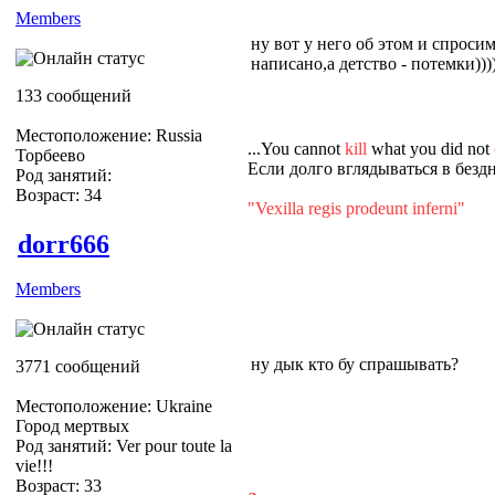
Members
ну вот у него об этом и спросим
написано,а детство - потемки)))
133 сообщений
Местоположение: Russia
...You cannot
kill
what you did not
Торбеево
Если долго вглядываться в бездн
Род занятий:
Возраст: 34
"Vexilla regis prodeunt inferni"
dorr666
Members
ну дык кто бу спрашывать?
3771 сообщений
Местоположение: Ukraine
Город мертвых
Род занятий: Ver pour toute la
vie!!!
Возраст: 33