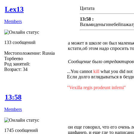
Lex13
Цитата
13:58 :
Members
Вазьмиденьгинебейпажалу
133 сообщений
а может в школе он был малень
кстати,об этом надо спросить то
Местоположение: Russia
Торбеево
Сообщение было отредактирован
Род занятий:
Возраст: 34
...You cannot
kill
what you did not
Если долго вглядываться в бездн
"Vexilla regis prodeunt inferni"
13:58
Members
он еще говорил, что его очень л
1745 сообщений
шифанер. и еще где то написан