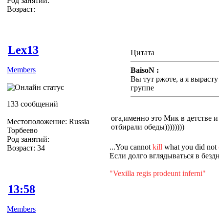
Род занятий:
Возраст:
Lex13
Цитата
Members
BaisoN :
Вы тут ржоте, а я вырасту
группе
133 сообщений
ога,именно это Мик в детстве и
Местоположение: Russia
отбирали обеды))))))))
Торбеево
Род занятий:
...You cannot
kill
what you did not
Возраст: 34
Если долго вглядываться в бездн
"Vexilla regis prodeunt inferni"
13:58
Members