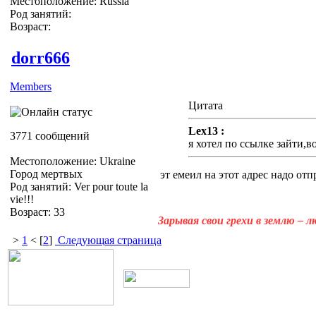
Местоположение: Russia
Род занятий:
Возраст:
dorr666
Members
Цитата
Lex13 :
3771 сообщений
я хотел по ссылке зайти,во
Местоположение: Ukraine
Город мертвых
эт емеил на этот адрес надо отпр
Род занятий: Ver pour toute la
vie!!!
Возраст: 33
Зарывая свои грехи в землю – 
>
1
< [
2
]
Следующая страница