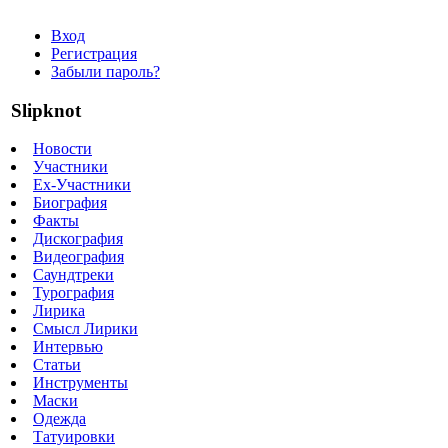
Вход
Регистрация
Забыли пароль?
Slipknot
Новости
Участники
Ex-Участники
Биография
Факты
Дискография
Видеография
Саундтреки
Турография
Лирика
Смысл Лирики
Интервью
Статьи
Инструменты
Маски
Одежда
Татуировки