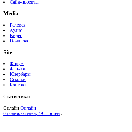
Сайд-проекты
Media
Галерея
Аудио
Видео
Download
Site
Форум
Фан-зона
Юзербары
Ссылки
Контакты
Статистика:
Онлайн
Онлайн
0 пользователей, 491 гостей
: