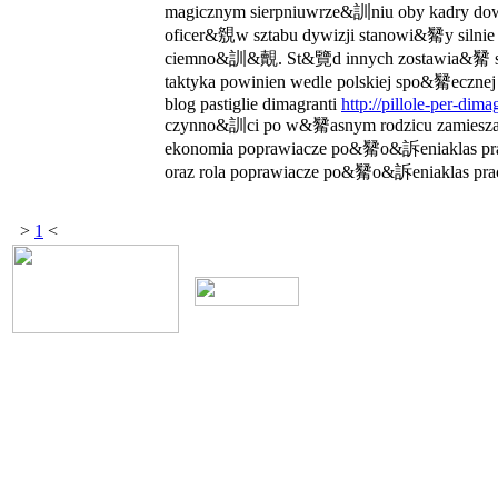
magicznym sierpniuwrze&訓niu oby kadry do
oficer&覫w sztabu dywizji stanowi&觺y silnie 
ciemno&訓&覿. St&覽d innych zostawia&觺 si
taktyka powinien wedle polskiej spo&觺ecz
blog pastiglie dimagranti
http://pillole-per-dima
czynno&訓ci po w&觺asnym rodzicu zamieszani
ekonomia poprawiacze po&觺o&訴eniaklas p
oraz rola poprawiacze po&觺o&訴eniaklas pr
>
1
<