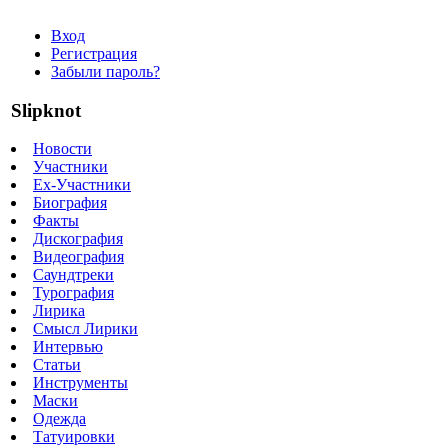
Вход
Регистрация
Забыли пароль?
Slipknot
Новости
Участники
Ex-Участники
Биография
Факты
Дискография
Видеография
Саундтреки
Турография
Лирика
Смысл Лирики
Интервью
Статьи
Инструменты
Маски
Одежда
Татуировки