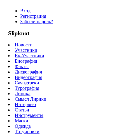
Вход
Регистрация
Забыли пароль?
Slipknot
Новости
Участники
Ex-Участники
Биография
Факты
Дискография
Видеография
Саундтреки
Турография
Лирика
Смысл Лирики
Интервью
Статьи
Инструменты
Маски
Одежда
Татуировки