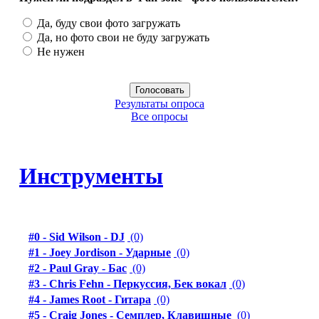
Да, буду свои фото загружать
Да, но фото свои не буду загружать
Не нужен
Результаты опроса
Все опросы
Инструменты
#0 - Sid Wilson - DJ
(0)
#1 - Joey Jordison - Ударные
(0)
#2 - Paul Gray - Бас
(0)
#3 - Chris Fehn - Перкуссия, Бек вокал
(0)
#4 - James Root - Гитара
(0)
#5 - Craig Jones - Семплер, Клавишные
(0)