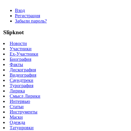
Вход
Регистрация
Забыли пароль?
Slipknot
Новости
Участники
Ex-Участники
Биография
Факты
Дискография
Видеография
Саундтреки
Турография
Лирика
Смысл Лирики
Интервью
Статьи
Инструменты
Маски
Одежда
Татуировки