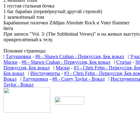
2 Mounted Toms
1 пустая стальная бочка
1 бас барабан (перевёрнутый другой строной)
1 заземлённый том
Барабанные палочки Zildijan Absolute Rock и Vater Hammer
бита
При записи "Vol. 3: (The Subliminal Verses)" и на живых высту
прикреплённый к телу.
Похожие страницы:
|
Татуировки
-
#6 - Shawn Crahan - Перкуссия, Бек вокал
|
Уча
Маски
-
#6 - Shawn Crahan - Перкуссия, Бек вокал
|
Статьи
-
S
Перкуссия, Бек вокал
|
Маски
-
#3 - Chris Fehn - Перкуссия, Б
Бек вокал
|
Инструменты
-
#3 - Chris Fehn - Перкуссия, Бек во
Вокал
|
Татуировки
-
#8 - Corey Taylor - Вокал
|
Инструмент
Taylor - Вокал