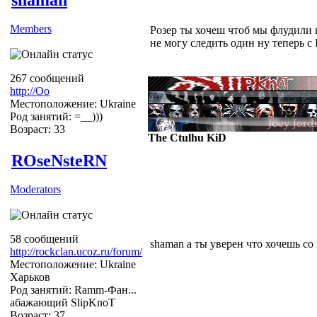
Members
Розер ты хочеш чтоб мы флудили в
не могу следить один ну теперь 
267 сообщений
http://Оо
Местоположение: Ukraine
Род занятий: =__)))
Возраст: 33
The Ctulhu KiD
ROseNsteRN
Moderators
58 сообщений
shaman а ты уверен что хочешь со
http://rockclan.ucoz.ru/forum/
Местоположение: Ukraine
Харьков
Род занятий: Ramm-Фан...
абажающий SlipKnoT
Возраст: 37