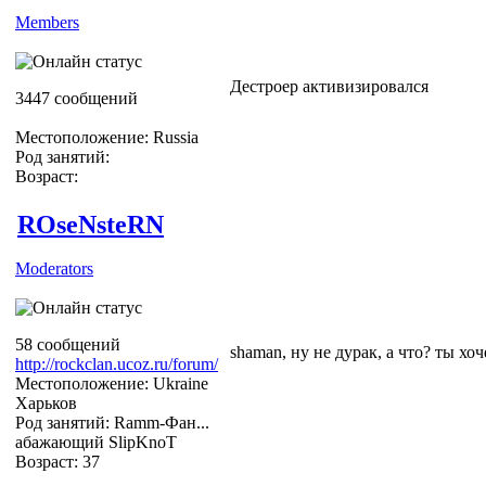
Members
Дестроер активизировался
3447 сообщений
Местоположение: Russia
Род занятий:
Возраст:
ROseNsteRN
Moderators
58 сообщений
shaman, ну не дурак, а что? ты хо
http://rockclan.ucoz.ru/forum/
Местоположение: Ukraine
Харьков
Род занятий: Ramm-Фан...
абажающий SlipKnoT
Возраст: 37