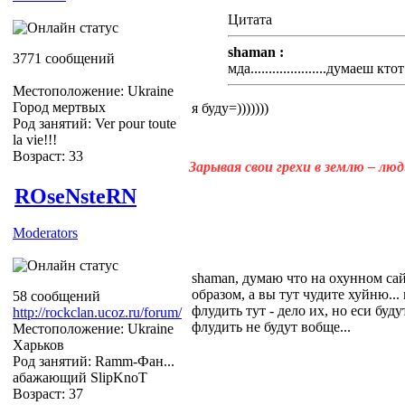
Цитата
shaman :
3771 сообщений
мда.....................думаеш к
Местоположение: Ukraine
Город мертвых
я буду=)))))))
Род занятий: Ver pour toute
la vie!!!
Возраст: 33
Зарывая свои грехи в землю – лю
ROseNsteRN
Moderators
shaman, думаю что на охунном са
образом, а вы тут чудите хуйню...
58 сообщений
флудить тут - дело их, но еси буду
http://rockclan.ucoz.ru/forum/
флудить не будут вобще...
Местоположение: Ukraine
Харьков
Род занятий: Ramm-Фан...
абажающий SlipKnoT
Возраст: 37