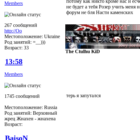
потому как никто кроме нас и есч
Members
не будет а тебя Розер учить меня 
форум не бля Насти каменских
267 сообщений
http://Оо
Местоположение: Ukraine
Род занятий: =__)))
Возраст: 33
The Ctulhu KiD
13:58
Members
терь я запутался
1745 сообщений
Местоположение: Russia
Род занятий: Верховный
жрец Жнахен - жнахена
Возраст:
BaisoN