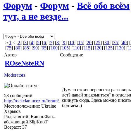
Форум
-
Форум
-
Всё обо всём
тут, а не везде...
>
1
< [
2
] [
3
] [
4
] [
5
] [
6
] [
7
] [
8
] [
9
] [
10
] [
15
] [
20
] [
25
] [
30
] [
35
] [
40
] [
[
75
] [
80
] [
85
] [
90
] [
95
] [
100
] [
105
] [
110
] [
115
] [
120
] [
125
] [
130
] [
1
Автор
Сообщение
ROseNsteRN
Moderators
Думаю стоит перенести разговоры 
лет? давай знакомиться" в отдель
58 сообщений
скинуть сюда. Здесь можно писать
http://rockclan.ucoz.ru/forum/
болтаем :)
Местоположение: Ukraine
Харьков
Род занятий: Ramm-Фан...
абажающий SlipKnoT
Возраст: 37