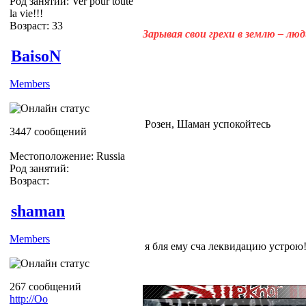
Род занятий: Ver pour toute
la vie!!!
Возраст: 33
Зарывая свои грехи в землю – лю
BaisoN
Members
Розен, Шаман успокойтесь
3447 сообщений
Местоположение: Russia
Род занятий:
Возраст:
shaman
Members
я бля ему сча леквидацию устрою
267 сообщений
http://Оо