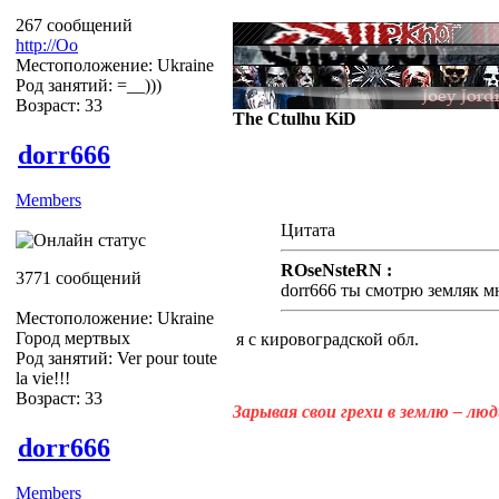
267 сообщений
http://Оо
Местоположение: Ukraine
Род занятий: =__)))
Возраст: 33
The Ctulhu KiD
dorr666
Members
Цитата
ROseNsteRN :
3771 сообщений
dorr666 ты смотрю земляк м
Местоположение: Ukraine
Город мертвых
я с кировоградской обл.
Род занятий: Ver pour toute
la vie!!!
Возраст: 33
Зарывая свои грехи в землю – лю
dorr666
Members