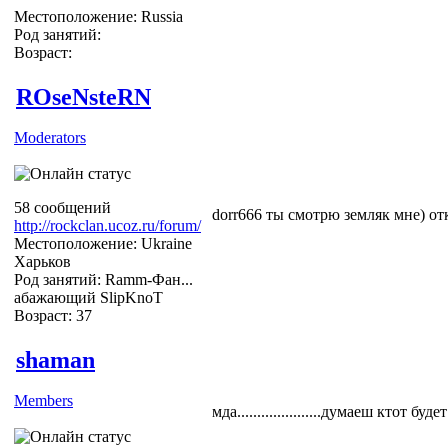
Местоположение: Russia
Род занятий:
Возраст:
ROseNsteRN
Moderators
58 сообщений
dorr666 ты смотрю земляк мне) о
http://rockclan.ucoz.ru/forum/
Местоположение: Ukraine
Харьков
Род занятий: Ramm-Фан...
абажающий SlipKnoT
Возраст: 37
shaman
Members
мда.....................думаеш ктот бу