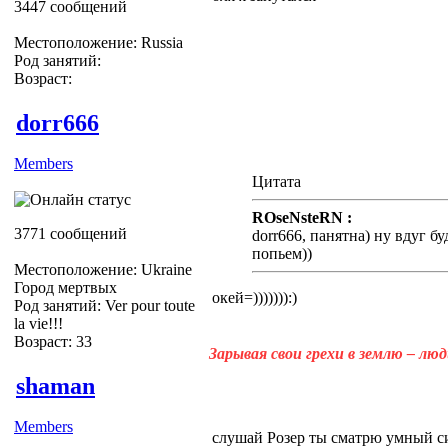
3447 сообщений
Местоположение: Russia
Род занятий:
Возраст:
dorr666
Members
Цитата
ROseNsteRN :
3771 сообщений
dorr666, панятна) ну вдуг бу
попьем))
Местоположение: Ukraine
Город мертвых
окей=))))))):)
Род занятий: Ver pour toute
la vie!!!
Возраст: 33
Зарывая свои грехи в землю – лю
shaman
Members
слушай Розер ты сматрю умный с