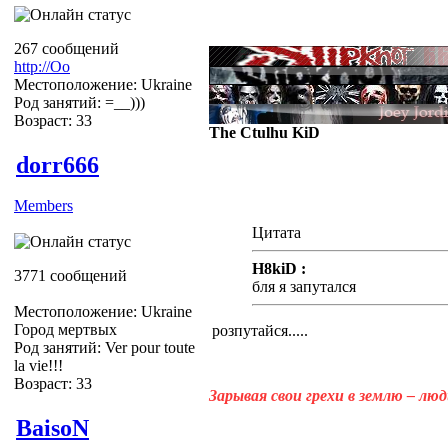
267 сообщений
http://Оо
Местоположение: Ukraine
Род занятий: =__)))
Возраст: 33
The Ctulhu KiD
dorr666
Members
Цитата
H8kiD :
3771 сообщений
бля я запутался
Местоположение: Ukraine
Город мертвых
розпутайся.....
Род занятий: Ver pour toute
la vie!!!
Возраст: 33
Зарывая свои грехи в землю – лю
BaisoN