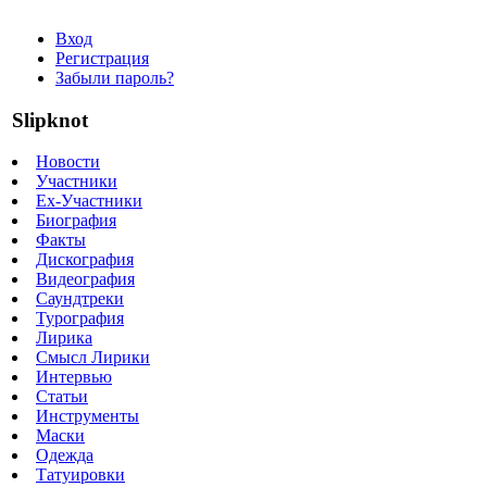
Вход
Регистрация
Забыли пароль?
Slipknot
Новости
Участники
Ex-Участники
Биография
Факты
Дискография
Видеография
Саундтреки
Турография
Лирика
Смысл Лирики
Интервью
Статьи
Инструменты
Маски
Одежда
Татуировки