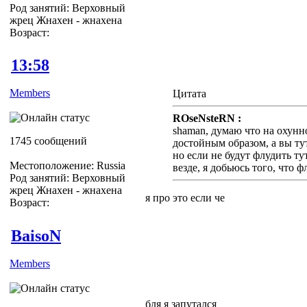
Род занятий: Верховный
жрец Жнахен - жнахена
Возраст:
13:58
Members
Цитата
ROseNsteRN :
shaman, думаю что на охунн
1745 сообщений
достойным образом, а вы тут
но если не будут флудить тут
Местоположение: Russia
везде, я добьюсь того, что ф
Род занятий: Верховный
жрец Жнахен - жнахена
я про это если че
Возраст:
BaisoN
Members
бля я запутался