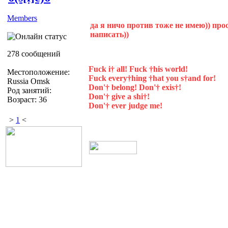
Members
да я ничо против тоже не имею)) про
написать))
278 сообщений
Fuck i† all! Fuck †his world!
Местоположение:
Fuck every†hing †hat you s†and for!
Russia Omsk
Don'† belong! Don'† exis†!
Род занятий:
Don'† give a shi†!
Возраст: 36
Don'† ever judge me!
>
1
<