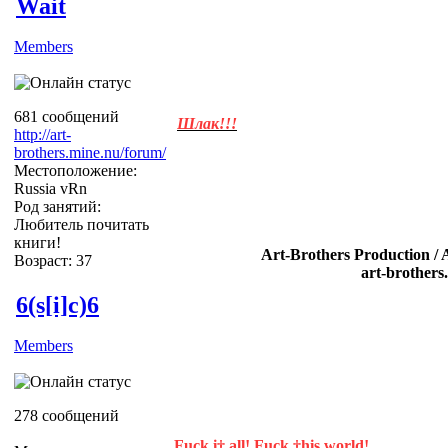
Wait
Members
681 сообщений
Шлак!!!
http://art-
brothers.mine.nu/forum/
Местоположение:
Russia vRn
Род занятий:
Любитель почитать
книги!
Art-Brothers Production / 
Возраст: 37
art-brothers
6(s[i]c)6
Members
278 сообщений
Fuck i† all! Fuck †his world!