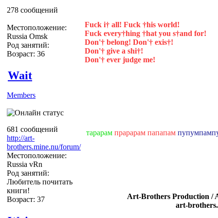
278 сообщений
Fuck i† all! Fuck †his world!
Местоположение:
Fuck every†hing †hat you s†and for!
Russia Omsk
Don'† belong! Don'† exis†!
Род занятий:
Don'† give a shi†!
Возраст: 36
Don'† ever judge me!
Wait
Members
681 сообщений
тарарам
прарарам папапам
пупумпамп
http://art-
brothers.mine.nu/forum/
Местоположение:
Russia vRn
Род занятий:
Любитель почитать
книги!
Art-Brothers Production / 
Возраст: 37
art-brothers