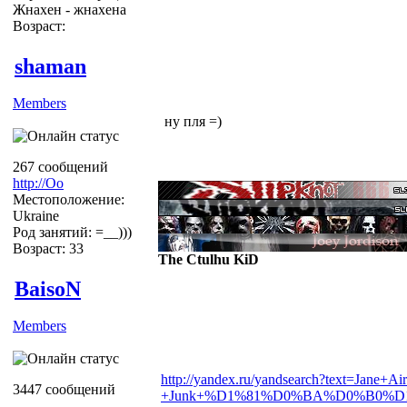
Жнахен - жнахена
Возраст:
shaman
Members
ну пля =)
267 сообщений
http://Оо
Местоположение:
Ukraine
Род занятий: =__)))
Возраст: 33
The Ctulhu KiD
BaisoN
Members
http://yandex.ru/yandsearch?text=Jane+Ai
3447 сообщений
+Junk+%D1%81%D0%BA%D0%B0%D1