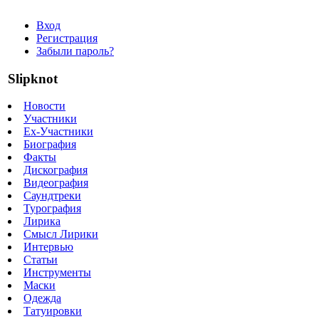
Вход
Регистрация
Забыли пароль?
Slipknot
Новости
Участники
Ex-Участники
Биография
Факты
Дискография
Видеография
Саундтреки
Турография
Лирика
Смысл Лирики
Интервью
Статьи
Инструменты
Маски
Одежда
Татуировки