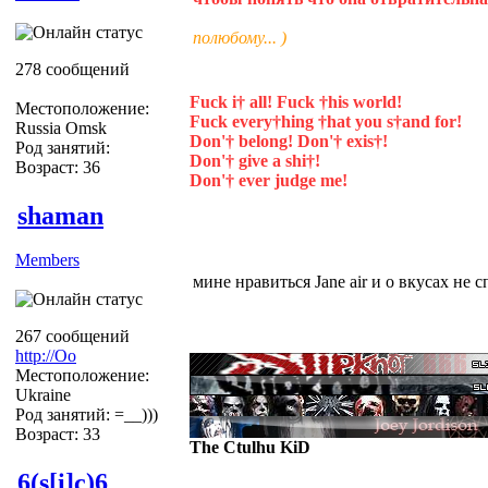
полюбому... )
278 сообщений
Fuck i† all! Fuck †his world!
Местоположение:
Fuck every†hing †hat you s†and for!
Russia Omsk
Don'† belong! Don'† exis†!
Род занятий:
Don'† give a shi†!
Возраст: 36
Don'† ever judge me!
shaman
Members
мине нравиться Jane air и о вкусах не с
267 сообщений
http://Оо
Местоположение:
Ukraine
Род занятий: =__)))
Возраст: 33
The Ctulhu KiD
6(s[i]c)6