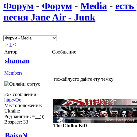
Форум
-
Форум
-
Media
-
есть
песня Jane Air - Junk
>
1
<
Автор
Сообщение
shaman
Members
пожайлусто дайте ету темку
267 сообщений
http://Оо
Местоположение:
Ukraine
Род занятий: =__)))
Возраст: 33
The Ctulhu KiD
BaisoN