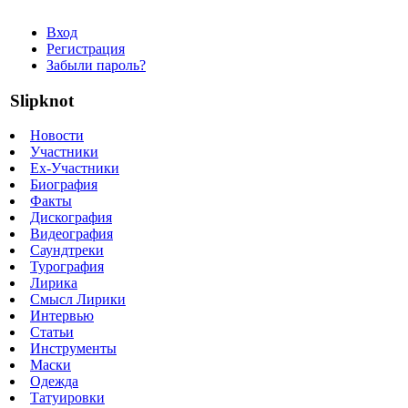
Вход
Регистрация
Забыли пароль?
Slipknot
Новости
Участники
Ex-Участники
Биография
Факты
Дискография
Видеография
Саундтреки
Турография
Лирика
Смысл Лирики
Интервью
Статьи
Инструменты
Маски
Одежда
Татуировки