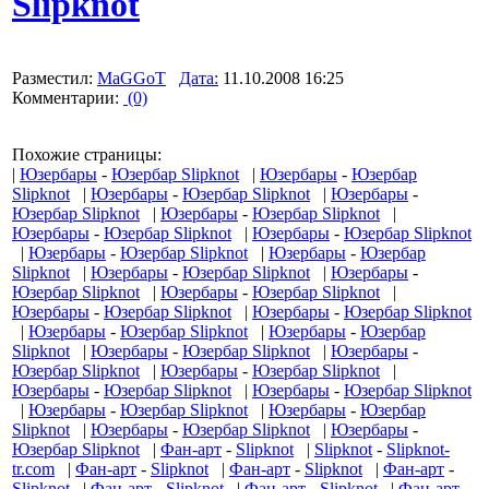
Slipknot
Разместил:
MaGGoT
Дата:
11.10.2008 16:25
Комментарии:
(0)
Похожие страницы:
|
Юзербары
-
Юзербар Slipknot
|
Юзербары
-
Юзербар
Slipknot
|
Юзербары
-
Юзербар Slipknot
|
Юзербары
-
Юзербар Slipknot
|
Юзербары
-
Юзербар Slipknot
|
Юзербары
-
Юзербар Slipknot
|
Юзербары
-
Юзербар Slipknot
|
Юзербары
-
Юзербар Slipknot
|
Юзербары
-
Юзербар
Slipknot
|
Юзербары
-
Юзербар Slipknot
|
Юзербары
-
Юзербар Slipknot
|
Юзербары
-
Юзербар Slipknot
|
Юзербары
-
Юзербар Slipknot
|
Юзербары
-
Юзербар Slipknot
|
Юзербары
-
Юзербар Slipknot
|
Юзербары
-
Юзербар
Slipknot
|
Юзербары
-
Юзербар Slipknot
|
Юзербары
-
Юзербар Slipknot
|
Юзербары
-
Юзербар Slipknot
|
Юзербары
-
Юзербар Slipknot
|
Юзербары
-
Юзербар Slipknot
|
Юзербары
-
Юзербар Slipknot
|
Юзербары
-
Юзербар
Slipknot
|
Юзербары
-
Юзербар Slipknot
|
Юзербары
-
Юзербар Slipknot
|
Фан-арт
-
Slipknot
|
Slipknot
-
Slipknot-
tr.com
|
Фан-арт
-
Slipknot
|
Фан-арт
-
Slipknot
|
Фан-арт
-
Slipknot
|
Фан-арт
-
Slipknot
|
Фан-арт
-
Slipknot
|
Фан-арт
-