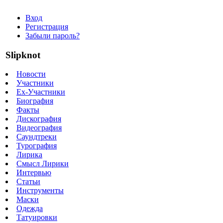
Вход
Регистрация
Забыли пароль?
Slipknot
Новости
Участники
Ex-Участники
Биография
Факты
Дискография
Видеография
Саундтреки
Турография
Лирика
Смысл Лирики
Интервью
Статьи
Инструменты
Маски
Одежда
Татуировки