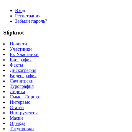
Вход
Регистрация
Забыли пароль?
Slipknot
Новости
Участники
Ex-Участники
Биография
Факты
Дискография
Видеография
Саундтреки
Турография
Лирика
Смысл Лирики
Интервью
Статьи
Инструменты
Маски
Одежда
Татуировки