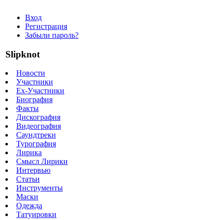
Вход
Регистрация
Забыли пароль?
Slipknot
Новости
Участники
Ex-Участники
Биография
Факты
Дискография
Видеография
Саундтреки
Турография
Лирика
Смысл Лирики
Интервью
Статьи
Инструменты
Маски
Одежда
Татуировки