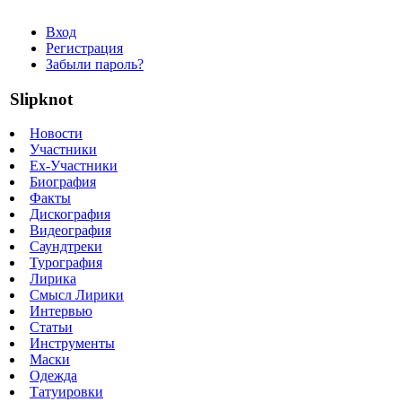
Вход
Регистрация
Забыли пароль?
Slipknot
Новости
Участники
Ex-Участники
Биография
Факты
Дискография
Видеография
Саундтреки
Турография
Лирика
Смысл Лирики
Интервью
Статьи
Инструменты
Маски
Одежда
Татуировки