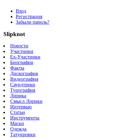
Вход
Регистрация
Забыли пароль?
Slipknot
Новости
Участники
Ex-Участники
Биография
Факты
Дискография
Видеография
Саундтреки
Турография
Лирика
Смысл Лирики
Интервью
Статьи
Инструменты
Маски
Одежда
Татуировки