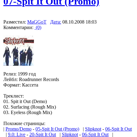
07-Spit It Out (Promo)
Разместил:
MaGGoT
Дата:
08.10.2008 18:03
Комментарии:
(0)
Релиз: 1999 год
Лейбл: Roadrunner Records
Формат: Кассета
Треклист:
01. Spit it Out (Demo)
02. Surfacing (Rough Mix)
03. Eyeless (Rough Mix)
Похожие страницы:
|
Promo/Demo
-
05-Spit It Out (Promo)
|
Slipknot
-
06-Spit It Out
|
9.0: Live
-
20-Spit It Out
|
Slipknot
-
06-Spit It Out
|