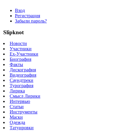
Вход
Регистрация
Забыли пароль?
Slipknot
Новости
Участники
Ex-Участники
Биография
Факты
Дискография
Видеография
Саундтреки
Турография
Лирика
Смысл Лирики
Интервью
Статьи
Инструменты
Маски
Одежда
Татуировки